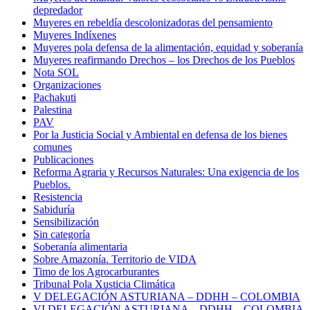
depredador
Muyeres en rebeldía descolonizadoras del pensamiento
Muyeres Indíxenes
Muyeres pola defensa de la alimentación, equidad y soberanía
Muyeres reafirmando Drechos – los Drechos de los Pueblos
Nota SOL
Organizaciones
Pachakuti
Palestina
PAV
Por la Justicia Social y Ambiental en defensa de los bienes
comunes
Publicaciones
Reforma Agraria y Recursos Naturales: Una exigencia de los
Pueblos.
Resistencia
Sabiduría
Sensibilización
Sin categoría
Soberanía alimentaria
Sobre Amazonía. Territorio de VIDA
Timo de los Agrocarburantes
Tribunal Pola Xusticia Climática
V DELEGACIÓN ASTURIANA – DDHH – COLOMBIA
VI DELEGACIÓN ASTURIANA – DDHH – COLOMBIA