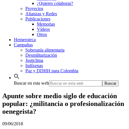
¿Quieres colaborar?
Proyectos
Alianzas y Redes
Publicaciones
Memorias
Vídeos
Otros
Hemeroteca
Campañas
Soberanía alimentaria
Desmilitarización
Justiclima
Indíxenas
Paz y DDHH para Colombia
Buscar en esta web
Apunte sobre medio siglo de educación
popular: ¿militancia o profesionalización
oenegeista?
09/06/2018