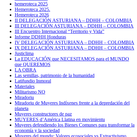
hemeroteca 2025
Hemeroteca 2025.
Hemeroteca 2026
II DELEGACIÓN ASTURIANA – DDHH – COLOMBIA
III DELEGACIÓN ASTURIANA – DDHH – COLOMBIA
III Encuentro Internacional “Territorio y Vida”
Informe DDHH Honduras
IV DELEGACIÓN ASTURIANA – DDHH – COLOMBIA
IX DELEGACIÓN ASTURIANA – DDHH – COLOMBIA
Justiclima
La EDUCACIÓN que NECESITAMOS para el MUNDO
que QUEREMOS
LA OBRA
Las semillas, patrimonio de la humanidad
Latifundio Inmoral
Materiales
Militarismo NO
Miradoriu
Miradoriu de Muyeres Indíxenes frente a la depredación del
planeta
Muyeres constructores de paz
MUYERES d’América Llatina en movimientu
Muyeres defendiendo los Bienes Comunes para transformar la
economía y la sociedad
Muyeres del mundu: Valores ecosociales vs Extractivismo