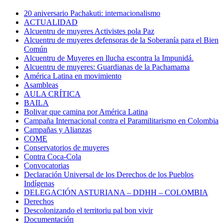
20 aniversario Pachakuti: internacionalismo
ACTUALIDAD
Alcuentru de muyeres Activistes pola Paz
Alcuentru de muyeres defensoras de la Soberanía para el Bien
Común
Alcuentru de Muyeres en llucha escontra la Impunidá.
Alcuentru de muyeres: Guardianas de la Pachamama
América Latina en movimiento
Asambleas
AULA CRÍTICA
BAILA
Bolivar que camina por América Latina
Campaña Internacional contra el Paramilitarismo en Colombia
Campañas y Alianzas
COME
Conservatorios de muyeres
Contra Coca-Cola
Convocatorias
Declaración Universal de los Derechos de los Pueblos
Indígenas
DELEGACIÓN ASTURIANA – DDHH – COLOMBIA
Derechos
Descolonizando el territoriu pal bon vivir
Documentación