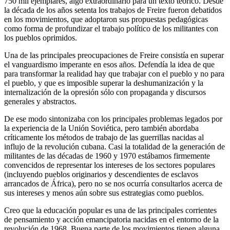
750 mil ejemplares, algo extraordinario para un texto teórico. Desde
la década de los años setenta los trabajos de Freire fueron debatidos
en los movimientos, que adoptaron sus propuestas pedagógicas
como forma de profundizar el trabajo político de los militantes con
los pueblos oprimidos.
Una de las principales preocupaciones de Freire consistía en superar
el vanguardismo imperante en esos años. Defendía la idea de que
para transformar la realidad hay que trabajar con el pueblo y no para
el pueblo, y que es imposible superar la deshumanización y la
internalización de la opresión sólo con propaganda y discursos
generales y abstractos.
De ese modo sintonizaba con los principales problemas legados por
la experiencia de la Unión Soviética, pero también abordaba
críticamente los métodos de trabajo de las guerrillas nacidas al
influjo de la revolución cubana. Casi la totalidad de la generación de
militantes de las décadas de 1960 y 1970 estábamos firmemente
convencidos de representar los intereses de los sectores populares
(incluyendo pueblos originarios y descendientes de esclavos
arrancados de África), pero no se nos ocurría consultarlos acerca de
sus intereses y menos aún sobre sus estrategias como pueblos.
Creo que la educación popular es una de las principales corrientes
de pensamiento y acción emancipatoria nacidas en el entorno de la
revolución de 1968. Buena parte de los movimientos tienen alguna