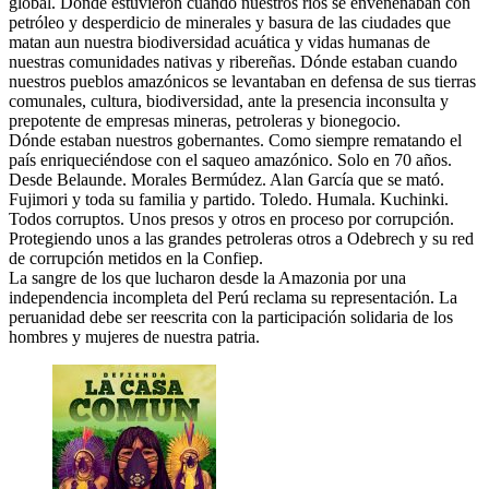
global. Donde estuvieron cuando nuestros ríos se envenenaban con
petróleo y desperdicio de minerales y basura de las ciudades que
matan aun nuestra biodiversidad acuática y vidas humanas de
nuestras comunidades nativas y ribereñas. Dónde estaban cuando
nuestros pueblos amazónicos se levantaban en defensa de sus tierras
comunales, cultura, biodiversidad, ante la presencia inconsulta y
prepotente de empresas mineras, petroleras y bionegocio.
Dónde estaban nuestros gobernantes. Como siempre rematando el
país enriqueciéndose con el saqueo amazónico. Solo en 70 años.
Desde Belaunde. Morales Bermúdez. Alan García que se mató.
Fujimori y toda su familia y partido. Toledo. Humala. Kuchinki.
Todos corruptos. Unos presos y otros en proceso por corrupción.
Protegiendo unos a las grandes petroleras otros a Odebrech y su red
de corrupción metidos en la Confiep.
La sangre de los que lucharon desde la Amazonia por una
independencia incompleta del Perú reclama su representación. La
peruanidad debe ser reescrita con la participación solidaria de los
hombres y mujeres de nuestra patria.