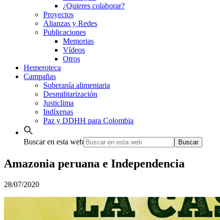
¿Quieres colaborar?
Proyectos
Alianzas y Redes
Publicaciones
Memorias
Vídeos
Otros
Hemeroteca
Campañas
Soberanía alimentaria
Desmilitarización
Justiclima
Indíxenas
Paz y DDHH para Colombia
Buscar en esta web
Amazonia peruana e Independencia
28/07/2020