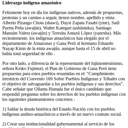
Liderazgo indígena amazónico
Felizmente hoy en día los indígenas nativos, además de propuestas,
protestas y un camino a seguir, tienen nombre, apellido y etnia:
Alberto Pizango Chota (shawi), Daysi Zapata Fasabi (yine), Saúl
Puerta Peña (awajún), Walter Kategari (asháninka), Santiago
Manuím Valera (awajún) y Teresita Antazú López (yanesha). Más
recientemente, los indígenas amazónicos han elegido por el
departamento de Amazonas y Gana Perú al hermano Eduardo
Nayap Kinin de la etnia awajún, aunque hasta el 15 de abril no
había total seguridad de ello .
Por otro lado, a diferencia de la representante del fujimontesinismo,
señora Keiko Fujimori, el Plan de Gobierno de Gana Perú tiene
propuestas para estos pueblos resumidas en el: “Cumplimiento
irrestricto del Convenio 169 Sobre Pueblos Indígenas y Tribales con
el objetivo de salvaguardar a los pueblos indígenas y sus derechos”.
Cabe señalar que Ollanta Humala fue el único candidato que
respondió preguntas sobre los derechos de los pueblos indígenas con
los siguientes planteamientos concretos :
1) Saldar la deuda histórica del Estado-Nación con los pueblos
indígenas andino-amazónicos a través de un nuevo contrato social.
2) Crear una institucionalidad gubernamental al servicio de los