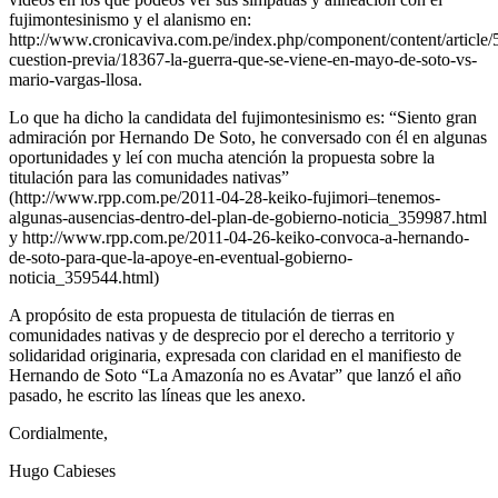
fujimontesinismo y el alanismo en:
http://www.cronicaviva.com.pe/index.php/component/content/article/
cuestion-previa/18367-la-guerra-que-se-viene-en-mayo-de-soto-vs-
mario-vargas-llosa.
Lo que ha dicho la candidata del fujimontesinismo es: “Siento gran
admiración por Hernando De Soto, he conversado con él en algunas
oportunidades y leí con mucha atención la propuesta sobre la
titulación para las comunidades nativas”
(http://www.rpp.com.pe/2011-04-28-keiko-fujimori–tenemos-
algunas-ausencias-dentro-del-plan-de-gobierno-noticia_359987.html
y http://www.rpp.com.pe/2011-04-26-keiko-convoca-a-hernando-
de-soto-para-que-la-apoye-en-eventual-gobierno-
noticia_359544.html)
A propósito de esta propuesta de titulación de tierras en
comunidades nativas y de desprecio por el derecho a territorio y
solidaridad originaria, expresada con claridad en el manifiesto de
Hernando de Soto “La Amazonía no es Avatar” que lanzó el año
pasado, he escrito las líneas que les anexo.
Cordialmente,
Hugo Cabieses