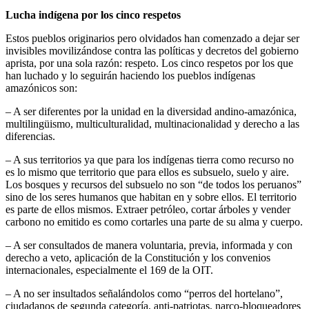
Lucha indígena por los cinco respetos
Estos pueblos originarios pero olvidados han comenzado a dejar ser
invisibles movilizándose contra las políticas y decretos del gobierno
aprista, por una sola razón: respeto. Los cinco respetos por los que
han luchado y lo seguirán haciendo los pueblos indígenas
amazónicos son:
– A ser diferentes por la unidad en la diversidad andino-amazónica,
multilingüismo, multiculturalidad, multinacionalidad y derecho a las
diferencias.
– A sus territorios ya que para los indígenas tierra como recurso no
es lo mismo que territorio que para ellos es subsuelo, suelo y aire.
Los bosques y recursos del subsuelo no son “de todos los peruanos”
sino de los seres humanos que habitan en y sobre ellos. El territorio
es parte de ellos mismos. Extraer petróleo, cortar árboles y vender
carbono no emitido es como cortarles una parte de su alma y cuerpo.
– A ser consultados de manera voluntaria, previa, informada y con
derecho a veto, aplicación de la Constitución y los convenios
internacionales, especialmente el 169 de la OIT.
– A no ser insultados señalándolos como “perros del hortelano”,
ciudadanos de segunda categoría, anti-patriotas, narco-bloqueadores