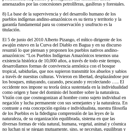
amenazados por las concesiones petrolíferas, gasíferas y forestales.
8) La base de la supervivencia y del desarrollo humano de los
pueblos indígenas andino-amazónicos es su tierra y territorio y la
garantía fundamental para su conservación y usufructo es la
titulación.
El 5 de junio del 2010 Alberto Pizango, el mítico dirigente de los
awajún estuvo en la Curva del Diablo en Bagua y en su discurso
resumió lo que piensan y proponen los pueblos nativos andino-
amazónicos: “Los Pueblos Indígenas Amazónicos tenemos una
existencia histórica de 10,000 años, a través de todo este tiempo,
desarrollamos formas de convivencia armónica con el bosque
tropical, sabidurías, que nos supieron transmitir los abuelos y sabios
a través de nuestras culturas. Vivieron en libertad, desplazándose por
los bosques, mitayando, cazando, pescando y recolectando ….. El
occidente nos impone su teoría única sustentada en la individualidad
como origen y base del dominio del hombre sobre la naturaleza.
Visión con que cosmogonizan al hombre como sujeto individual en
negación y lucha permanente con sus semejantes y la naturaleza. En
contraste a esta concepción egoísta e individualista, nuestra filosofía
de los Pueblos es la fidedigna comprensión de las leyes de la
naturaleza, de su organización equilibrada, sistema en que las
diversas formas de vida natural, humana, vegetal, animal y cósmica
no luchan ni se niegan mutuamente, sino, se necesitan, equilibran y