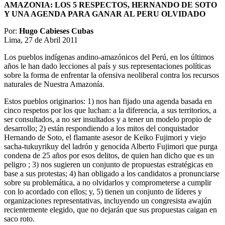
AMAZONIA: LOS 5 RESPECTOS, HERNANDO DE SOTO
Y UNA AGENDA PARA GANAR AL PERU OLVIDADO
Por:
Hugo Cabieses Cubas
Lima, 27 de Abril 2011
Los pueblos indígenas andino-amazónicos del Perú, en los últimos
años le han dado lecciones al país y sus representaciones políticas
sobre la forma de enfrentar la ofensiva neoliberal contra los recursos
naturales de Nuestra Amazonía.
Estos pueblos originarios: 1) nos han fijado una agenda basada en
cinco respetos por los que luchan: a la diferencia, a sus territorios, a
ser consultados, a no ser insultados y a tener un modelo propio de
desarrollo; 2) están respondiendo a los mitos del conquistador
Hernando de Soto, el flamante asesor de Keiko Fujimori y viejo
sacha-tukuyrikuy del ladrón y genocida Alberto Fujimori que purga
condena de 25 años por esos delitos, de quien han dicho que es un
peligro ; 3) nos sugieren un conjunto de propuestas estratégicas en
base a sus protestas; 4) han obligado a los candidatos a pronunciarse
sobre su problemática, a no olvidarlos y comprometerse a cumplir
con lo acordado con ellos; y, 5) tienen un conjunto de líderes y
organizaciones representativas, incluyendo un congresista awajún
recientemente elegido, que no dejarán que sus propuestas caigan en
saco roto.