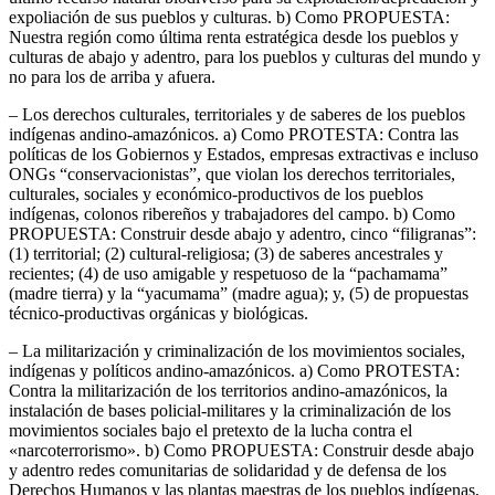
expoliación de sus pueblos y culturas. b) Como PROPUESTA:
Nuestra región como última renta estratégica desde los pueblos y
culturas de abajo y adentro, para los pueblos y culturas del mundo y
no para los de arriba y afuera.
– Los derechos culturales, territoriales y de saberes de los pueblos
indígenas andino-amazónicos. a) Como PROTESTA: Contra las
políticas de los Gobiernos y Estados, empresas extractivas e incluso
ONGs “conservacionistas”, que violan los derechos territoriales,
culturales, sociales y económico-productivos de los pueblos
indígenas, colonos ribereños y trabajadores del campo. b) Como
PROPUESTA: Construir desde abajo y adentro, cinco “filigranas”:
(1) territorial; (2) cultural-religiosa; (3) de saberes ancestrales y
recientes; (4) de uso amigable y respetuoso de la “pachamama”
(madre tierra) y la “yacumama” (madre agua); y, (5) de propuestas
técnico-productivas orgánicas y biológicas.
– La militarización y criminalización de los movimientos sociales,
indígenas y políticos andino-amazónicos. a) Como PROTESTA:
Contra la militarización de los territorios andino-amazónicos, la
instalación de bases policial-militares y la criminalización de los
movimientos sociales bajo el pretexto de la lucha contra el
«narcoterrorismo». b) Como PROPUESTA: Construir desde abajo
y adentro redes comunitarias de solidaridad y de defensa de los
Derechos Humanos y las plantas maestras de los pueblos indígenas,