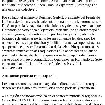
los protagonistas y contraponer, de esta manera al eventual éxito
individual que ofrece el liberalismo, la esperanza y los riesgos de
una empresa colectiva”.
Por su lado, el ingeniero Reinhard Seifert, presidente del Frente de
Defensa de Cajamarca, ha adelantado una crítica a las propuestas de
De Soto para la Amazonía haciéndole la siguiente sugerencia: “que
Hernando de Soto haga el ejercicio intelectual de entender mejor al
sistema agrario, a los sistemas de producción y que ayude en la
búsqueda de entregar no tanto los instrumentos legales, sino los
nuevos medios de producción y facilitar una nueva superestructura
que permita el desarrollo armónico de la selva. No queremos a las
empresas transnacionales saqueadores que ahora tienen su aliado
principal a Hernando de Soto que con su lenguaje modernizante
surge como el nuevo conquistador. Queremos un Hernando de Soto
como un aliado de la no-destrucción de la selva y de la
biodiversidad” .
Amazonía: protesta con propuesta
Los temas centrales para una agenda andino-amazónica creo que
deben ser los siguientes, formulados como protesta y propuesta:
– La región andino-amazónica en el contexto mundial y regional. a)
Como PROTESTA: Contra una zona de las transnacionales como
último recurso natural biodiverso para su explotación/depredación y