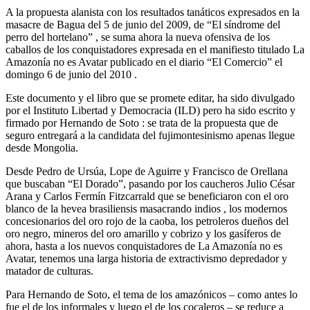
A la propuesta alanista con los resultados tanáticos expresados en la
masacre de Bagua del 5 de junio del 2009, de “El síndrome del
perro del hortelano” , se suma ahora la nueva ofensiva de los
caballos de los conquistadores expresada en el manifiesto titulado La
Amazonía no es Avatar publicado en el diario “El Comercio” el
domingo 6 de junio del 2010 .
Este documento y el libro que se promete editar, ha sido divulgado
por el Instituto Libertad y Democracia (ILD) pero ha sido escrito y
firmado por Hernando de Soto : se trata de la propuesta que de
seguro entregará a la candidata del fujimontesinismo apenas llegue
desde Mongolia.
Desde Pedro de Ursúa, Lope de Aguirre y Francisco de Orellana
que buscaban “El Dorado”, pasando por los caucheros Julio César
Arana y Carlos Fermín Fitzcarrald que se beneficiaron con el oro
blanco de la hevea brasiliensis masacrando indios , los modernos
concesionarios del oro rojo de la caoba, los petroleros dueños del
oro negro, mineros del oro amarillo y cobrizo y los gasíferos de
ahora, hasta a los nuevos conquistadores de La Amazonía no es
Avatar, tenemos una larga historia de extractivismo depredador y
matador de culturas.
Para Hernando de Soto, el tema de los amazónicos – como antes lo
fue el de los informales y luego el de los cocaleros – se reduce a