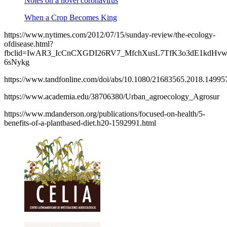
Notes on a novel coronavirus
When a Crop Becomes King
https://www.nytimes.com/2012/07/15/sunday-review/the-ecology-
ofdisease.html?
fbclid=IwAR3_IcCnCXGDI26RV7_MfchXusL7TfK3o3dE1kdH
6sNykg
https://www.tandfonline.com/doi/abs/10.1080/21683565.2018.14995
https://www.academia.edu/38706380/Urban_agroecology_Agrosur
https://www.mdanderson.org/publications/focused-on-health/5-
benefits-of-a-plantbased-diet.h20-1592991.html