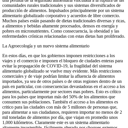
una pérdida de la seguridad alimentaria vinculada a la ruptura de las
comunidades rurales tradicionales y sus sistemas diversificados de
producción de alimentos. Impulsados principalmente por un sistema
alimentario globalizado corporativo y acuerdos de libre comercio.
Muchos países están pasando de dietas tradicionales diversas y ricas,
a alimentos y bebidas altamente procesados, densos en energía y
pobres en micronutrientes. Como consecuencia, la obesidad y las
enfermedades crónicas relacionadas con estas dietas han proliferado.
La Agroecología y un nuevo sistema alimentario
En estos días, en que los gobiernos imponen restricciones a los
viajes y el comercio e imponen el bloqueo de ciudades enteras para
evitar la propagación de COVID-19, la fragilidad del sistema
alimentario globalizado se vuelve muy evidente. Más restricciones
comerciales y de viaje podrían limitar la afluencia de alimentos
importados, ya sea de otros países o de otras regiones dentro de un
país en particular, con consecuencias devastadoras en el acceso a los
alimentos, particularmente por sectores mas pobres. Esto es crítico
para los países que importan más del 50% de los alimentos que
consumen sus poblaciones. También el acceso a los alimentos es
critico para las ciudades con más de 5 millones de personas que,
para alimentar a sus ciudadanos, requieren importar no menos de 2
mil toneladas de alimentos por día, que viajan en promedio unos
1,000 kilómetros. Claramente este es un sistema alimentario
altamente insostenible, fácilmente alterado por choques externos