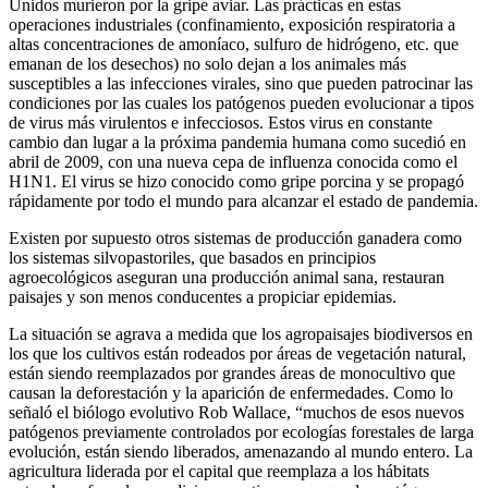
Unidos murieron por la gripe aviar. Las prácticas en estas
operaciones industriales (confinamiento, exposición respiratoria a
altas concentraciones de amoníaco, sulfuro de hidrógeno, etc. que
emanan de los desechos) no solo dejan a los animales más
susceptibles a las infecciones virales, sino que pueden patrocinar las
condiciones por las cuales los patógenos pueden evolucionar a tipos
de virus más virulentos e infecciosos. Estos virus en constante
cambio dan lugar a la próxima pandemia humana como sucedió en
abril de 2009, con una nueva cepa de influenza conocida como el
H1N1. El virus se hizo conocido como gripe porcina y se propagó
rápidamente por todo el mundo para alcanzar el estado de pandemia.
Existen por supuesto otros sistemas de producción ganadera como
los sistemas silvopastoriles, que basados en principios
agroecológicos aseguran una producción animal sana, restauran
paisajes y son menos conducentes a propiciar epidemias.
La situación se agrava a medida que los agropaisajes biodiversos en
los que los cultivos están rodeados por áreas de vegetación natural,
están siendo reemplazados por grandes áreas de monocultivo que
causan la deforestación y la aparición de enfermedades. Como lo
señaló el biólogo evolutivo Rob Wallace, “muchos de esos nuevos
patógenos previamente controlados por ecologías forestales de larga
evolución, están siendo liberados, amenazando al mundo entero. La
agricultura liderada por el capital que reemplaza a los hábitats