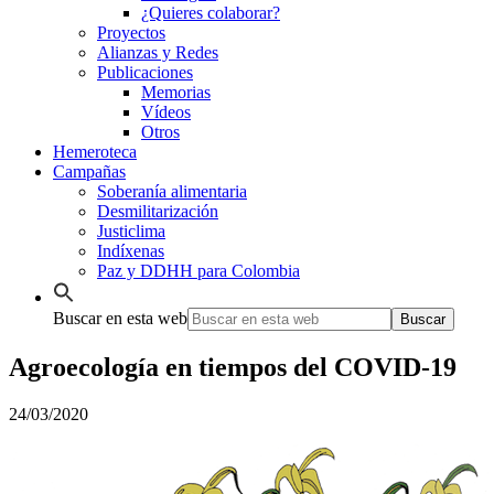
¿Quieres colaborar?
Proyectos
Alianzas y Redes
Publicaciones
Memorias
Vídeos
Otros
Hemeroteca
Campañas
Soberanía alimentaria
Desmilitarización
Justiclima
Indíxenas
Paz y DDHH para Colombia
Buscar en esta web
Agroecología en tiempos del COVID-19
24/03/2020