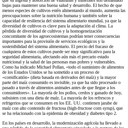
que su ingesta y absorción de vitaminas y minerales son demasiado
bajas para mantener una buena salud y desarrollo. El hecho de que
menos especies de cultivos estén alimentando al mundo, aumenta las
preocupaciones sobre la nutrición humana y también sobre la
capacidad de resiliencia del sistema alimentario mundial, ya que la
diversidad de cultivos es clave para la adaptación al clima. La
pérdida de diversidad de cultivos y la homogeneización
concomitante de los agroecosistemas podrían tener consecuencias
importantes para la provisión de servicios ecológicos y la
sostenibilidad del sistema alimentario. El precio del fracaso de
cualquiera de estos cultivos puede ser muy significativo para la
seguridad alimentaria, afectando aún más el precario estado
nutricional y la salud de las personas mas pobres y vulnerables.
Como ha indicado Michael Pollan, «todo el suministro de alimentos
de los Estados Unidos se ha sometido a un proceso de
«cornificatión» (dieta basada en derivados del maíz) y la mayor
parte del maíz consumido es invisible, ya que ha sido procesado o
pasado a través de alimentos animales antes de que llegue a los
consumidores». La mayoría de los pollos, cerdos y ganado de hoy,
subsisten con una dieta de maíz. La mayoría de los refrescos y
refrigerios que se consumen en los EE. UU. contienen jarabe de
maíz con alto contenido de fructosa (high-fructose corn syrup), que
se ha relacionado con la epidemia de obesidad y diabetes tipo 2.
En los países en desarrollo, la modernización agrícola ha llevado a