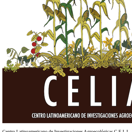
Centro Latinoamericano de Investigaciones Agroecológicas C E L I