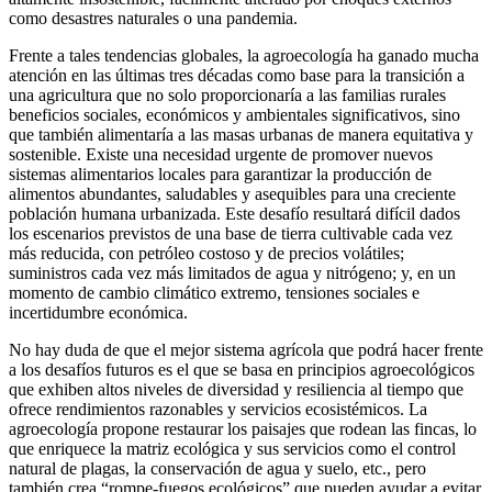
como desastres naturales o una pandemia.
Frente a tales tendencias globales, la agroecología ha ganado mucha
atención en las últimas tres décadas como base para la transición a
una agricultura que no solo proporcionaría a las familias rurales
beneficios sociales, económicos y ambientales significativos, sino
que también alimentaría a las masas urbanas de manera equitativa y
sostenible. Existe una necesidad urgente de promover nuevos
sistemas alimentarios locales para garantizar la producción de
alimentos abundantes, saludables y asequibles para una creciente
población humana urbanizada. Este desafío resultará difícil dados
los escenarios previstos de una base de tierra cultivable cada vez
más reducida, con petróleo costoso y de precios volátiles;
suministros cada vez más limitados de agua y nitrógeno; y, en un
momento de cambio climático extremo, tensiones sociales e
incertidumbre económica.
No hay duda de que el mejor sistema agrícola que podrá hacer frente
a los desafíos futuros es el que se basa en principios agroecológicos
que exhiben altos niveles de diversidad y resiliencia al tiempo que
ofrece rendimientos razonables y servicios ecosistémicos. La
agroecología propone restaurar los paisajes que rodean las fincas, lo
que enriquece la matriz ecológica y sus servicios como el control
natural de plagas, la conservación de agua y suelo, etc., pero
también crea “rompe-fuegos ecológicos” que pueden ayudar a evitar