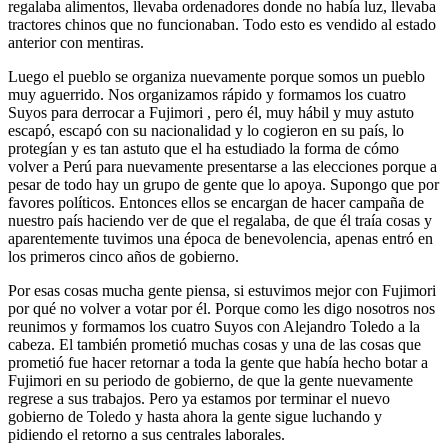
regalaba alimentos, llevaba ordenadores donde no había luz, llevaba
tractores chinos que no funcionaban. Todo esto es vendido al estado
anterior con mentiras.
Luego el pueblo se organiza nuevamente porque somos un pueblo
muy aguerrido. Nos organizamos rápido y formamos los cuatro
Suyos para derrocar a Fujimori , pero él, muy hábil y muy astuto
escapó, escapó con su nacionalidad y lo cogieron en su país, lo
protegían y es tan astuto que el ha estudiado la forma de cómo
volver a Perú para nuevamente presentarse a las elecciones porque a
pesar de todo hay un grupo de gente que lo apoya. Supongo que por
favores políticos. Entonces ellos se encargan de hacer campaña de
nuestro país haciendo ver de que el regalaba, de que él traía cosas y
aparentemente tuvimos una época de benevolencia, apenas entró en
los primeros cinco años de gobierno.
Por esas cosas mucha gente piensa, si estuvimos mejor con Fujimori
por qué no volver a votar por él. Porque como les digo nosotros nos
reunimos y formamos los cuatro Suyos con Alejandro Toledo a la
cabeza. El también prometió muchas cosas y una de las cosas que
prometió fue hacer retornar a toda la gente que había hecho botar a
Fujimori en su periodo de gobierno, de que la gente nuevamente
regrese a sus trabajos. Pero ya estamos por terminar el nuevo
gobierno de Toledo y hasta ahora la gente sigue luchando y
pidiendo el retorno a sus centrales laborales.