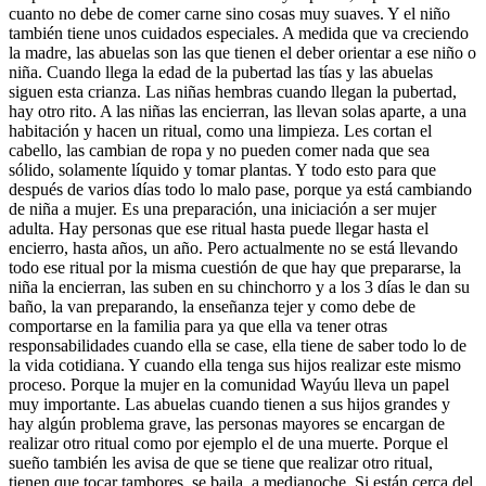
cuanto no debe de comer carne sino cosas muy suaves. Y el niño
también tiene unos cuidados especiales. A medida que va creciendo
la madre, las abuelas son las que tienen el deber orientar a ese niño o
niña. Cuando llega la edad de la pubertad las tías y las abuelas
siguen esta crianza. Las niñas hembras cuando llegan la pubertad,
hay otro rito. A las niñas las encierran, las llevan solas aparte, a una
habitación y hacen un ritual, como una limpieza. Les cortan el
cabello, las cambian de ropa y no pueden comer nada que sea
sólido, solamente líquido y tomar plantas. Y todo esto para que
después de varios días todo lo malo pase, porque ya está cambiando
de niña a mujer. Es una preparación, una iniciación a ser mujer
adulta. Hay personas que ese ritual hasta puede llegar hasta el
encierro, hasta años, un año. Pero actualmente no se está llevando
todo ese ritual por la misma cuestión de que hay que prepararse, la
niña la encierran, las suben en su chinchorro y a los 3 días le dan su
baño, la van preparando, la enseñanza tejer y como debe de
comportarse en la familia para ya que ella va tener otras
responsabilidades cuando ella se case, ella tiene de saber todo lo de
la vida cotidiana. Y cuando ella tenga sus hijos realizar este mismo
proceso. Porque la mujer en la comunidad Wayúu lleva un papel
muy importante. Las abuelas cuando tienen a sus hijos grandes y
hay algún problema grave, las personas mayores se encargan de
realizar otro ritual como por ejemplo el de una muerte. Porque el
sueño también les avisa de que se tiene que realizar otro ritual,
tienen que tocar tambores, se baila, a medianoche. Si están cerca del