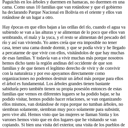
Paguichis en los árboles y duermen en hamacas, no duermen en una
cama. Como unas 10 familias que van rotándose y que el gobierno
ha declarando Parque Nacional en Bolivia en el oriente y ellos van
rotándose de un lugar a otro.
Hay épocas en que ellos bajan a las orillas del río, cuando el agua va
subiendo se van a las alturas y se alimentan de lo poco que ellos van
sembrando, el maíz y la yuca, y el resto se alimentan del pescado del
río y así van viviendo. Yo antes creía que era imposible no tener
casa, tener una cama donde dormir, y que se podía vivir y he llegado
a percatarme de que vivir con ellos, visitándolos de que hay muchas
de esas familias. Y todavía van a vivir muchas más porque nosotros
hemos dicho tanto la región andinas del occidente de que son
familias y de que tienen el legítimo derecho de vivir y de convivir
con la naturaleza y por eso apoyamos directamente como
organizaciones no podemos destruir un árbol más porque para ellos
el árbol es fundamental. Los árboles grandes tienen bastante
sabiduría pero también tienen su propia posesión entonces de estas
familias que vemos en diferentes lugares se ha podido bajar, se ha
podido visitar, hemos podido hacer relaciones, se van organizando
ellos mismos, van dotándose de ropa porque no tumban árboles, no
siembran solamente, siembran muy poco solamente para subsistir,
pero vive ahí. Hemos visto que las mujeres se llaman Sintia y los
varones hemos visto que en dos lugares que he visitando se van
copiando. Si bien una visita del exterior, una visita de los pueblos de