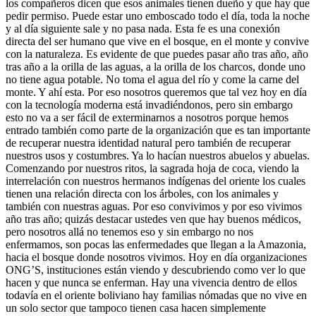
los compañeros dicen que esos animales tienen dueño y que hay que
pedir permiso. Puede estar uno emboscado todo el día, toda la noche
y al día siguiente sale y no pasa nada. Esta fe es una conexión
directa del ser humano que vive en el bosque, en el monte y convive
con la naturaleza. Es evidente de que puedes pasar año tras año, año
tras año a la orilla de las aguas, a la orilla de los charcos, donde uno
no tiene agua potable. No toma el agua del río y come la carne del
monte. Y ahí esta. Por eso nosotros queremos que tal vez hoy en día
con la tecnología moderna está invadiéndonos, pero sin embargo
esto no va a ser fácil de exterminarnos a nosotros porque hemos
entrado también como parte de la organización que es tan importante
de recuperar nuestra identidad natural pero también de recuperar
nuestros usos y costumbres. Ya lo hacían nuestros abuelos y abuelas.
Comenzando por nuestros ritos, la sagrada hoja de coca, viendo la
interrelación con nuestros hermanos indígenas del oriente los cuales
tienen una relación directa con los árboles, con los animales y
también con nuestras aguas. Por eso convivimos y por eso vivimos
año tras año; quizás destacar ustedes ven que hay buenos médicos,
pero nosotros allá no tenemos eso y sin embargo no nos
enfermamos, son pocas las enfermedades que llegan a la Amazonia,
hacia el bosque donde nosotros vivimos. Hoy en día organizaciones
ONG’S, instituciones están viendo y descubriendo como ver lo que
hacen y que nunca se enferman. Hay una vivencia dentro de ellos
todavía en el oriente boliviano hay familias nómadas que no vive en
un solo sector que tampoco tienen casa hacen simplemente