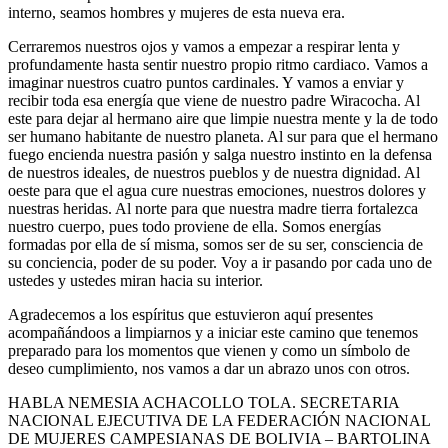
interno, seamos hombres y mujeres de esta nueva era.
Cerraremos nuestros ojos y vamos a empezar a respirar lenta y
profundamente hasta sentir nuestro propio ritmo cardiaco. Vamos a
imaginar nuestros cuatro puntos cardinales. Y vamos a enviar y
recibir toda esa energía que viene de nuestro padre Wiracocha. Al
este para dejar al hermano aire que limpie nuestra mente y la de todo
ser humano habitante de nuestro planeta. Al sur para que el hermano
fuego encienda nuestra pasión y salga nuestro instinto en la defensa
de nuestros ideales, de nuestros pueblos y de nuestra dignidad. Al
oeste para que el agua cure nuestras emociones, nuestros dolores y
nuestras heridas. Al norte para que nuestra madre tierra fortalezca
nuestro cuerpo, pues todo proviene de ella. Somos energías
formadas por ella de sí misma, somos ser de su ser, consciencia de
su conciencia, poder de su poder. Voy a ir pasando por cada uno de
ustedes y ustedes miran hacia su interior.
Agradecemos a los espíritus que estuvieron aquí presentes
acompañándoos a limpiarnos y a iniciar este camino que tenemos
preparado para los momentos que vienen y como un símbolo de
deseo cumplimiento, nos vamos a dar un abrazo unos con otros.
HABLA NEMESIA ACHACOLLO TOLA. SECRETARIA
NACIONAL EJECUTIVA DE LA FEDERACIÓN NACIONAL
DE MUJERES CAMPESIANAS DE BOLIVIA – BARTOLINA