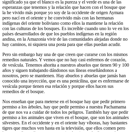
significado ya que el blanco es la pureza y el verde es una de las
esperanzas que tenemos y la relación que hacen con el bosque que
la he vivido más porque yo soy de la occidente de origen Aymara
pero nací en el oriente y he convivido más con las hermanas
indígenas del oriente boliviano como ellos la mantiene la relación
con las culturas de los bosques. Es increíble cuando uno lo ve en los
países desarrollados de que los pueblos indígenas en la región
andina, en la Amazonia vivir de las comunidades alejadas donde no
hay caminos, ni siquiera una posta para que ellas puedan acudir.
Pero sin embargo hay una de que creen que curarse con los mismos
remedios naturales. Y vemos que no hay casi enfermos de corazón,
de vesícula. Tenemos ahorita a nuestros abuelos que tienen 90 y 100
años y siguen trabajando dándonos sus líneas enseñándonos a
nosotros, pero se mantienen. Hay abuelos y abuelas que jamás han
conocido una inyección, que es una penicilina, que es enfermarse de
vesícula porque tienen esa relación y porque ellos hacen sus
remedios de el bosque.
Nos enseñan que para meterse en el bosque hay que pedir primero
permiso a los árboles, hay que pedir permiso a nuestra Pachamama
de que nos va a cuidar de todos los peligros. También hay que pedir
permiso a los animales que viven en el bosque, que son los animales
silvestres. En el occidente y en el oriente hay víboras, hay bastantes
tigres que muchos ven hasta en la televisión, que ellos comen pero