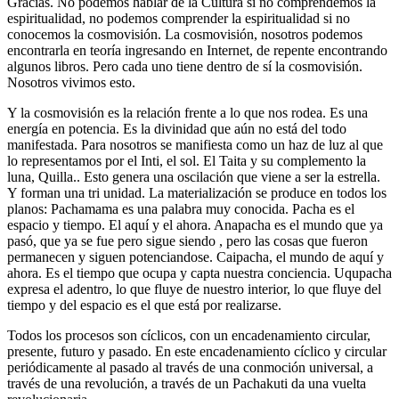
Gracias. No podemos hablar de la Cultura si no comprendemos la
espiritualidad, no podemos comprender la espiritualidad si no
conocemos la cosmovisión. La cosmovisión, nosotros podemos
encontrarla en teoría ingresando en Internet, de repente encontrando
algunos libros. Pero cada uno tiene dentro de sí la cosmovisión.
Nosotros vivimos esto.
Y la cosmovisión es la relación frente a lo que nos rodea. Es una
energía en potencia. Es la divinidad que aún no está del todo
manifestada. Para nosotros se manifiesta como un haz de luz al que
lo representamos por el Inti, el sol. El Taita y su complemento la
luna, Quilla.. Esto genera una oscilación que viene a ser la estrella.
Y forman una tri unidad. La materialización se produce en todos los
planos: Pachamama es una palabra muy conocida. Pacha es el
espacio y tiempo. El aquí y el ahora. Anapacha es el mundo que ya
pasó, que ya se fue pero sigue siendo , pero las cosas que fueron
permanecen y siguen potenciandose. Caipacha, el mundo de aquí y
ahora. Es el tiempo que ocupa y capta nuestra conciencia. Uqupacha
expresa el adentro, lo que fluye de nuestro interior, lo que fluye del
tiempo y del espacio es el que está por realizarse.
Todos los procesos son cíclicos, con un encadenamiento circular,
presente, futuro y pasado. En este encadenamiento cíclico y circular
periódicamente al pasado al través de una conmoción universal, a
través de una revolución, a través de un Pachakuti da una vuelta