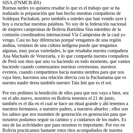
SISA (FNMCB-BS)
Buenas tardes yo quisiera resaltar lo que es el trabajo que se ha
realizado la preparación que han hecho nuestras compañeras de
Soldepaz Pachakuti, pero también a ustedes que han venido ayer y
hoy a escuchar nuestras palabras. Yo soy de la federación nacional
de mujeres campesinas de Bolivia Bartolina Sisa miembro de la
comisión coordinadora internacional Vía Campesina de la cual yo
vengo. Casi no hay diferencias porqué vengamos de una región
andina, venimos de una cultura indígena puede que tengamos
algunas, muy pocas variedades, lo que resaltaba nuestra compañera
Ana Machado de Venezuela, y lo que compartía nuestra compañera
de Perú son ritos que uno va haciendo en todo momento, que vamos
haciendo cuando comenzamos nuestras ceremonias, nuestros
eventos, cuando compartimos hacia nuestra siembra para que nos
vaya bien, hacemos una relación directa con la Pachamama que es
nuestra madre tierra también nuestro Tata Inti que es el sol.
Por eso pedimos la bendición de ellos para que nos vaya a bien, sea
en el año nuevo, nosotros en Bolivia tenemos el 21 de junio,
también es el día en el cual se hace un ritual grande y ahí tenemos a
nuestros hermanos, a nuestros padres, a nuestros abuelos ; ellos son
los sabios que nos trasmiten de generación en generación para que
nosotros podamos seguir su camino y a cuidarnos de los males. Es
una de las actividades que para nosotras es importante. Por eso en
Bolivia practicamos bastante estos ritos acompañados de nuestra