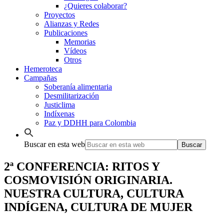
¿Quieres colaborar?
Proyectos
Alianzas y Redes
Publicaciones
Memorias
Vídeos
Otros
Hemeroteca
Campañas
Soberanía alimentaria
Desmilitarización
Justiclima
Indíxenas
Paz y DDHH para Colombia
Buscar en esta web
2ª CONFERENCIA: RITOS Y
COSMOVISIÓN ORIGINARIA.
NUESTRA CULTURA, CULTURA
INDÍGENA, CULTURA DE MUJER