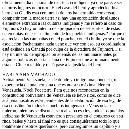
oficialmente día nacional de resistencia indígena ya que parece ser
en otros lugares no ocurre. En el caso del Perú y agradeciendo a la
hermana Gladis esta ceremonia de nos ha permitido conversar,
compartir con la madre tierra ¿si hay una apropiación de algunos
elementos extraños a las culturas indígenas y me refiero al caso de
Fujimori. Si hay un intento de apropiación de estos ritos, de estas
ceremonias, de este sentimiento de los pueblos indígenas.? Porque él
aparecía en las campañas con el poncho, con el chullu, yo sé que la
asociación Pachamama nada tiene que ver con eso, su coordinadora
está exiliada en Canadá por culpa de la dictadura de Fujimori… si
hay un intento de apropiación además de las multinacionales por
algunos políticos de esta calaña de Fujimori que afortunadamente
está en Chile retenido y ojalá pase a la justicia del Perú.
HABLA ANA MACHADO
Actualmente Venezuela, es de donde yo traigo una ponencia, una
experiencia de una hermana que es nuestra máxima líder en
Venezuela, Noeli Pocaterra. Para que nos reconozcan en la
constitución bolivariana de Venezuela se llevó ritos, como se dice
acá para nosotros estar pendientes de la elaboración de esa ley, de
esa constitución todos los pueblos indígenas de Venezuela se
unieron, mientras se discutía, se realizaba esa ley, todos los pueblos
indígenas de Venezuela estuvieron presentes en el congreso con su
ritos, bailes y hasta al final no es que consiguiéramos todo lo que
totalmente nosotros queríamos, pero conseguimos un capítulo y a