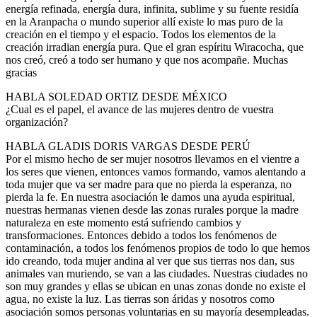
energía refinada, energía dura, infinita, sublime y su fuente residía
en la Aranpacha o mundo superior allí existe lo mas puro de la
creación en el tiempo y el espacio. Todos los elementos de la
creación irradian energía pura. Que el gran espíritu Wiracocha, que
nos creó, creó a todo ser humano y que nos acompañe. Muchas
gracias
HABLA SOLEDAD ORTIZ DESDE MÉXICO
¿Cual es el papel, el avance de las mujeres dentro de vuestra
organización?
HABLA GLADIS DORIS VARGAS DESDE PERÚ
Por el mismo hecho de ser mujer nosotros llevamos en el vientre a
los seres que vienen, entonces vamos formando, vamos alentando a
toda mujer que va ser madre para que no pierda la esperanza, no
pierda la fe. En nuestra asociación le damos una ayuda espiritual,
nuestras hermanas vienen desde las zonas rurales porque la madre
naturaleza en este momento está sufriendo cambios y
transformaciones. Entonces debido a todos los fenómenos de
contaminación, a todos los fenómenos propios de todo lo que hemos
ido creando, toda mujer andina al ver que sus tierras nos dan, sus
animales van muriendo, se van a las ciudades. Nuestras ciudades no
son muy grandes y ellas se ubican en unas zonas donde no existe el
agua, no existe la luz. Las tierras son áridas y nosotros como
asociación somos personas voluntarias en su mayoría desempleadas.