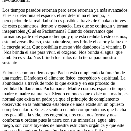
revolucionaria.
Los tiempos pasados retornan pero estos retornan ya más avanzados.
El estar determina el espacio, el ser determina el tiempo, la
percepción de la realidad sólo es posible a través de Chaka o través
de estos parámetros, tiempo y espacio. Los que se conjugan y tornan
inseparables ¿Qué es Pachamama? Cuando observamos que
formamos parte del espacio tiempo y que esta realidad, este cosmos,
este universo diverso, esta naturaleza, nos brinde el calor y la luz de
la energía solar. Que posibilita nuestra vida dándonos la vitamina D
.Nos brinda el aire para vivir, el oxígeno. Nos brinda el agua, que
también es vida. Nos brinda los frutos da la tierra para nuestro
sustento.
Entonces comprendemos que Pacha está cumpliendo la función de
una madre. Dándonos el alimento físico, energético y espiritual. La
abundancia a través de todo lo que existe y en ese proceso de
fertilidad lo llamamos Pachamama. Madre cosmos, espacio tiempo,
madre o madre naturaleza. Siendo entonces que existe una madre, es
normal que exista un padre ya que el principio de complemento
observado en la naturaleza establece de nada existe sin un opuesto
complementario. En este sentido cuando comprendemos que Pacha
nos posibilita la vida, nos engendra, nos crea, nos forma y nos
conforma u ordena pues la tierra con sus minerales, agua, aire,
fuego, son constituyentes de nuestra estructura orgánica y que este
proceso fecundo es la función de un padre, de un Taita.