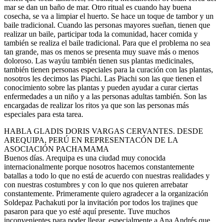
mar se dan un baño de mar. Otro ritual es cuando hay buena
cosecha, se va a limpiar el huerto. Se hace un toque de tambor y un
baile tradicional. Cuando las personas mayores sueñan, tienen que
realizar un baile, participar toda la comunidad, hacer comida y
también se realiza el baile tradicional. Para que el problema no sea
tan grande, mas os menos se presenta muy suave más o menos
doloroso. Las wayúu también tienen sus plantas medicinales,
también tienen personas especiales para la curación con las plantas,
nosotros les decimos las Piachi. Las Piachi son las que tienen el
conocimiento sobre las plantas y pueden ayudar a curar ciertas
enfermedades a un niño y a las personas adultas también. Son las
encargadas de realizar los ritos ya que son las personas más
especiales para esta tarea.
HABLA GLADIS DORIS VARGAS CERVANTES. DESDE
AREQUIPA, PERÚ EN REPRESENTACÓN DE LA
ASOCIACIÓN PACHAMAMA
Buenos días. Arequipa es una ciudad muy conocida
internacionalmente porque nosotros hacemos constantemente
batallas a todo lo que no está de acuerdo con nuestras realidades y
con nuestras costumbres y con lo que nos quieren arrebatar
constantemente. Primeramente quiero agradecer a la organización
Soldepaz Pachakuti por la invitación por todos los trajines que
pasaron para que yo esté aquí presente. Tuve muchos
inconvenientes para poder llegar, especialmente a Ana Andrés que