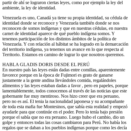
partir de ahí se lograron ciertas leyes, como por ejemplo la ley del
ambiente, la ley de identidad.
Venezuela es uno, Canadá ya tiene su propia identidad, su cédula de
identidad donde se reconoce y Venezuela también donde se nos
reconocen de somos indígenas y que en nuestras cédulas, en nuestra
carnet de identidad aparece de qué pueblo indígena somos. Y
tenemos participación de los distintos ámbitos de la política de
Venezuela. Y con relación al hábitat se ha logrado en la demarcación
del territorio indígena, ya tenemos un avance en lo que respecta al
Territorio. Estamos en camino de lograr lo que nosotros queremos.
HABLA GLADIS DORIS DESDE EL PERÚ
En nuestro país las leyes están dadas entre comillas, aparentemente
favorece porque en la época de Fujimori es grato de ganarse
justamente a la gente andina llevándoles comida, regalándoles
alimentos y las leyes estaban dadas a favor , pero en papeles, porque
lamentablemente, todos conocemos al través de las noticias que este
gobernante fue muy mentiroso. Nos hizo creer que era peruano,
pero no es así. El tenia la nacionalidad japonesa y su acompañante
de toda esta mafia fue Montesinos, que sabía esta realidad y empezó
ayudarle para que continúe en el poder. Pero lo tenía bajo presión
porque el sabía que no era peruano. Luego hubo el cambio, dio un
golpe y entonces todas las cosas cambiaron para Perú. No había los
regalos que se daban a los pueblos indígenas porque como les decía