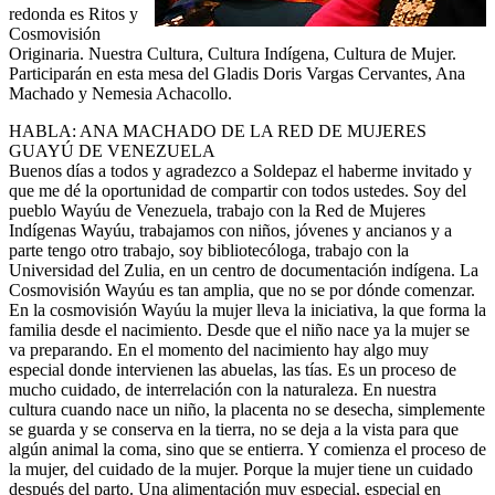
redonda es Ritos y
Cosmovisión
Originaria. Nuestra Cultura, Cultura Indígena, Cultura de Mujer.
Participarán en esta mesa del Gladis Doris Vargas Cervantes, Ana
Machado y Nemesia Achacollo.
HABLA: ANA MACHADO DE LA RED DE MUJERES
GUAYÚ DE VENEZUELA
Buenos días a todos y agradezco a Soldepaz el haberme invitado y
que me dé la oportunidad de compartir con todos ustedes. Soy del
pueblo Wayúu de Venezuela, trabajo con la Red de Mujeres
Indígenas Wayúu, trabajamos con niños, jóvenes y ancianos y a
parte tengo otro trabajo, soy bibliotecóloga, trabajo con la
Universidad del Zulia, en un centro de documentación indígena. La
Cosmovisión Wayúu es tan amplia, que no se por dónde comenzar.
En la cosmovisión Wayúu la mujer lleva la iniciativa, la que forma la
familia desde el nacimiento. Desde que el niño nace ya la mujer se
va preparando. En el momento del nacimiento hay algo muy
especial donde intervienen las abuelas, las tías. Es un proceso de
mucho cuidado, de interrelación con la naturaleza. En nuestra
cultura cuando nace un niño, la placenta no se desecha, simplemente
se guarda y se conserva en la tierra, no se deja a la vista para que
algún animal la coma, sino que se entierra. Y comienza el proceso de
la mujer, del cuidado de la mujer. Porque la mujer tiene un cuidado
después del parto. Una alimentación muy especial, especial en