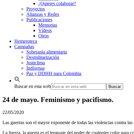
¿Quieres colaborar?
Proyectos
Alianzas y Redes
Publicaciones
Memorias
Vídeos
Otros
Hemeroteca
Campañas
Soberanía alimentaria
Desmilitarización
Justiclima
Indíxenas
Paz y DDHH para Colombia
Buscar en esta web
24 de mayo. Feminismo y pacifismo.
22/05/2020
Las guerras son el mayor exponente de todas las violencias contra las 
La fuerza, la guerra es el lenguaje del poder de cualquier color para c