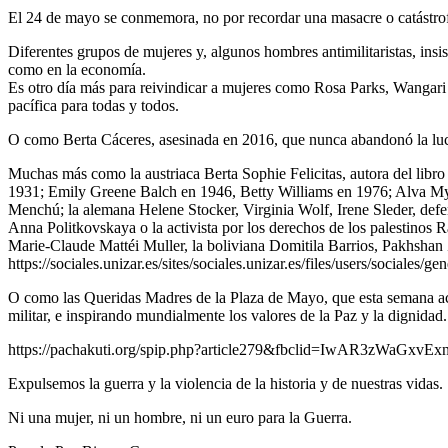
El 24 de mayo se conmemora, no por recordar una masacre o catástrofe, 
Diferentes grupos de mujeres y, algunos hombres antimilitaristas, insis
como en la economía.
Es otro día más para reivindicar a mujeres como Rosa Parks, Wangari M
pacífica para todas y todos.
O como Berta Cáceres, asesinada en 2016, que nunca abandonó la luch
Muchas más como la austriaca Berta Sophie Felicitas, autora del lib
1931; Emily Greene Balch en 1946, Betty Williams en 1976; Alva M
Menchú; la alemana Helene Stocker, Virginia Wolf, Irene Sleder, defe
Anna Politkovskaya o la activista por los derechos de los palestin
Marie-Claude Mattéi Muller, la boliviana Domitila Barrios, Pakhshan
https://sociales.unizar.es/sites/sociales.unizar.es/files/users/sociales
O como las Queridas Madres de la Plaza de Mayo, que esta semana aca
militar, e inspirando mundialmente los valores de la Paz y la dignidad.
https://pachakuti.org/spip.php?article279&fbclid=IwAR3zWa
Expulsemos la guerra y la violencia de la historia y de nuestras vidas.
Ni una mujer, ni un hombre, ni un euro para la Guerra.