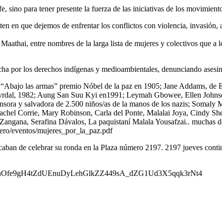
sino para tener presente la fuerza de las iniciativas de los movimiento
ten en que dejemos de enfrentar los conflictos con violencia, invasión, au
aathai, entre nombres de la larga lista de mujeres y colectivos que a l
a por los derechos indígenas y medioambientales, denunciando asesina
ro “Abajo las armas” premio Nóbel de la paz en 1905; Jane Addams, de
yrdal, 1982; Aung San Suu Kyi en1991; Leymah Gbowee, Ellen Johnso
nsora y salvadora de 2.500 niños/as de la manos de los nazis; Somaly 
os Rachel Corrie, Mary Robinson, Carla del Ponte, Malalai Joya, Cind
 Zangana, Serafina Dávalos, La paquistaní Malala Yousafzai.. muchas d
/genero/eventos/mujeres_por_la_paz.pdf
ban de celebrar su ronda en la Plaza número 2197. 2197 jueves contin
GxvExnOfe9gH4tZdUEnuDyLehGlkZZ449sA_dZG1Ud3X5qqk3rNt4