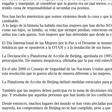
engañar y manipular, al considerar que la guerra era un mal menor, o 
tenido cuota de responsabilidad al secundar esa postura.
Nos han hecho interiorizar que somos violentos desde la cuna y que las
cambiable.
A lo largo de la historia ha habido muchas mujeres que han dicho NO y
como sus hijos, su familia, su vida; que siempre perdían, estuvieran en
ardua tras cada guerra. Son mujeres que han defendido que desde la cun
El Día Internacional de las Mujeres por la Paz y el Desarme se instau
británicas que se opusieron a la OTAN y a la instalación de sus bases 
La Declaración y Plataforma de Acción de Beijing, aprobada en 1995 
preocupación. De manera inequívoca, afirmaba que la paz está estrech
En el año 2000 el Consejo de Seguridad de las Naciones Unidas aprobó
esta resolución que la guerra afecta de manera diferente a las mujeres,
La Plataforma de Acción de Beijing definió medidas esenciales para pr
También que las mujeres deben participar en la toma de decisiones rela
paz. Y resaltaba que aquellas personas que han huido de los conflictos
Desde entonces, muchos lugares del mundo se han visto afectadas por 
mayoría, los compromisos de Beijing no se han cumplido, pese a que 