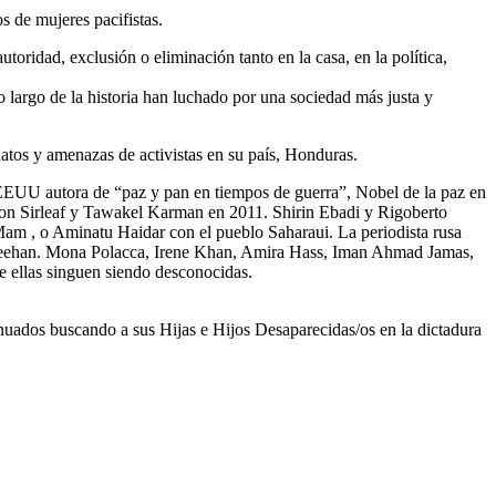
s de mujeres pacifistas.
toridad, exclusión o eliminación tanto en la casa, en la política,
o largo de la historia han luchado por una sociedad más justa y
tos y amenazas de activistas en su país, Honduras.
 EEUU autora de “paz y pan en tiempos de guerra”, Nobel de la paz en
n Sirleaf y Tawakel Karman en 2011. Shirin Ebadi y Rigoberto
Mam , o Aminatu Haidar con el pueblo Saharaui. La periodista rusa
y Sheehan. Mona Polacca, Irene Khan, Amira Hass, Iman Ahmad Jamas,
e ellas singuen siendo desconocidas.
uados buscando a sus Hijas e Hijos Desaparecidas/os en la dictadura