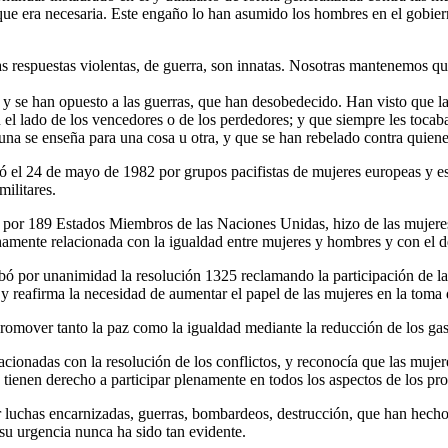
que era necesaria. Este engaño lo han asumido los hombres en el gobiern
 respuestas violentas, de guerra, son innatas. Nosotras mantenemos que 
 se han opuesto a las guerras, que han desobedecido. Han visto que las
 el lado de los vencedores o de los perdedores; y que siempre les tocaba 
a se enseña para una cosa u otra, y que se han rebelado contra quienes 
ró el 24 de mayo de 1982 por grupos pacifistas de mujeres europeas y e
militares.
por 189 Estados Miembros de las Naciones Unidas, hizo de las mujeres y
amente relacionada con la igualdad entre mujeres y hombres y con el de
 por unanimidad la resolución 1325 reclamando la participación de las
 y reafirma la necesidad de aumentar el papel de las mujeres en la toma 
omover tanto la paz como la igualdad mediante la reducción de los gasto
cionadas con la resolución de los conflictos, y reconocía que las mujer
 tienen derecho a participar plenamente en todos los aspectos de los pr
luchas encarnizadas, guerras, bombardeos, destrucción, que han hecho r
su urgencia nunca ha sido tan evidente.