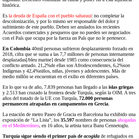
histórica.
Es
la deuda de España con el pueblo saharaui
: no completar la
descolonización, y por lo mismo ser responsable del dolor y
sufrimiento de este pueblo. Deben ser anulados los recientes
Acuerdos comerciales y pesqueros que no pueden ser negociados
con el País que ocupa por la fuerza un País que no le pertenece.
En Colombia
40mil personas sufrieron desplazamiento forzado en
2018, cifra que se suma a las
7,7 millones de personas internamente
desplazadas[/bleu marine] desde 1985 como consecuencia del
conflicto armado. 21,2%de ellas son Afrodescendientes, 6,2%son
Indígenas y 42,4%niños, niñas, jóvenes y adolescentes. Más de
medio millón se encuentran en el exilio en diferentes países.
En lo que va de año, 7.839 personas han llegado a las
islas griegas
y 2.513 han cruzado la frontera desde Turquía, según la OIM. A tres
años del tratado de la UE con Turquía,
72.000 personas
permanecen atrapadas en campamentos en Grecia
.
La estación de metro Paseo de Gracia en Barcelona ha exhibido una
exposición de “La Lista”, los
35.597
nombres de personas
ahogadas
en el Mediterráneo
, en 16 años, la artista turca Banu Cennetoglu.
Turquía sigue siendo el primer país de
acogida
de refugiados en