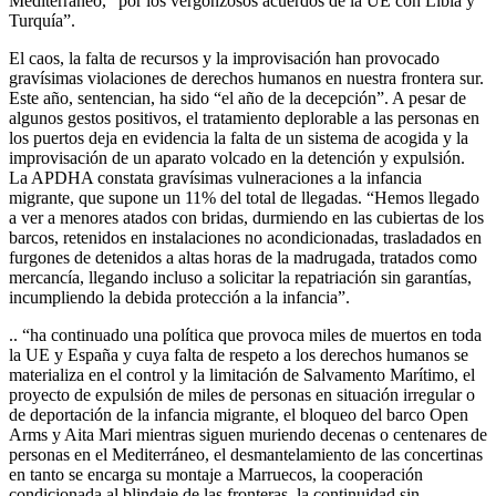
Mediterráneo, “por los vergonzosos acuerdos de la UE con Libia y
Turquía”.
El caos, la falta de recursos y la improvisación han provocado
gravísimas violaciones de derechos humanos en nuestra frontera sur.
Este año, sentencian, ha sido “el año de la decepción”. A pesar de
algunos gestos positivos, el tratamiento deplorable a las personas en
los puertos deja en evidencia la falta de un sistema de acogida y la
improvisación de un aparato volcado en la detención y expulsión.
La APDHA constata gravísimas vulneraciones a la infancia
migrante, que supone un 11% del total de llegadas. “Hemos llegado
a ver a menores atados con bridas, durmiendo en las cubiertas de los
barcos, retenidos en instalaciones no acondicionadas, trasladados en
furgones de detenidos a altas horas de la madrugada, tratados como
mercancía, llegando incluso a solicitar la repatriación sin garantías,
incumpliendo la debida protección a la infancia”.
.. “ha continuado una política que provoca miles de muertos en toda
la UE y España y cuya falta de respeto a los derechos humanos se
materializa en el control y la limitación de Salvamento Marítimo, el
proyecto de expulsión de miles de personas en situación irregular o
de deportación de la infancia migrante, el bloqueo del barco Open
Arms y Aita Mari mientras siguen muriendo decenas o centenares de
personas en el Mediterráneo, el desmantelamiento de las concertinas
en tanto se encarga su montaje a Marruecos, la cooperación
condicionada al blindaje de las fronteras, la continuidad sin