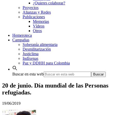
¿Quieres colaborar?
Proyectos
Alianzas y Redes
Publicaciones
Memorias
Vídeos
Otros
Hemeroteca
Campañas
Soberanía alimentaria
Desmilitarización
Justiclima
Indíxenas
Paz y DDHH para Colombia
Buscar en esta web
20 de junio. Día mundial de las Personas
refugiadas.
19/06/2019