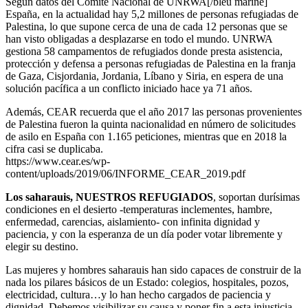
Según datos del Comité Nacional de
UNRWA[/bleu marine]
España, en la actualidad hay 5,2 millones de personas refugiadas de
Palestina, lo que supone cerca de una de cada 12 personas que se
han visto obligadas a desplazarse en todo el mundo. UNRWA
gestiona 58 campamentos de refugiados donde presta asistencia,
protección y defensa a personas refugiadas de Palestina en la franja
de Gaza, Cisjordania, Jordania, Líbano y Siria, en espera de una
solución pacífica a un conflicto iniciado hace ya 71 años.
Además, CEAR recuerda que el año 2017 las personas provenientes
de Palestina fueron la quinta nacionalidad en número de solicitudes
de asilo en España con 1.165 peticiones, mientras que en 2018 la
cifra casi se duplicaba.
https://www.cear.es/wp-
content/uploads/2019/06/INFORME_CEAR_2019.pdf
Los saharauis, NUESTROS REFUGIADOS
, soportan durísimas
condiciones en el desierto -temperaturas inclementes, hambre,
enfermedad, carencias, aislamiento- con infinita dignidad y
paciencia, y con la esperanza de un día poder votar libremente y
elegir su destino.
Las mujeres y hombres saharauis han sido capaces de construir de la
nada los pilares básicos de un Estado: colegios, hospitales, pozos,
electricidad, cultura…y lo han hecho cargados de paciencia y
dignidad. Debemos visibilizar su causa y poner fin a esta injusticia