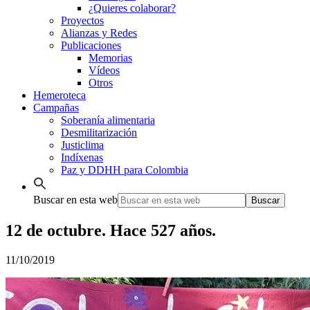
¿Quieres colaborar?
Proyectos
Alianzas y Redes
Publicaciones
Memorias
Vídeos
Otros
Hemeroteca
Campañas
Soberanía alimentaria
Desmilitarización
Justiclima
Indíxenas
Paz y DDHH para Colombia
Buscar en esta web
12 de octubre. Hace 527 años.
11/10/2019