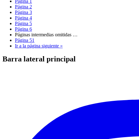
Página
1
Página
2
Página
3
Página
4
Página
5
Página
6
Páginas intermedias omitidas
…
Página
51
Ir a la
página siguiente »
Barra lateral principal