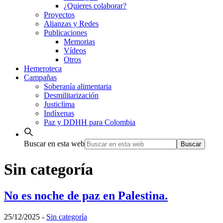
¿Quieres colaborar?
Proyectos
Alianzas y Redes
Publicaciones
Memorias
Vídeos
Otros
Hemeroteca
Campañas
Soberanía alimentaria
Desmilitarización
Justiclima
Indíxenas
Paz y DDHH para Colombia
Buscar en esta web
Sin categoría
No es noche de paz en Palestina.
25/12/2025
-
Sin categoría