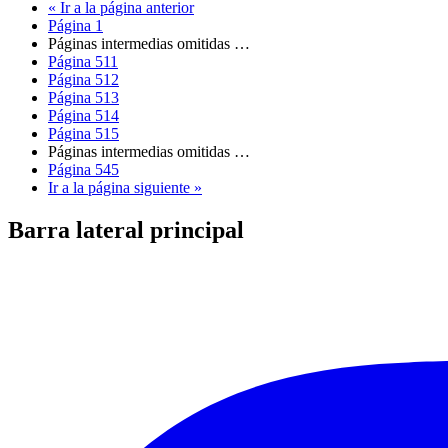
«
Ir a la
página anterior
Página
1
Páginas intermedias omitidas
…
Página
511
Página
512
Página
513
Página
514
Página
515
Páginas intermedias omitidas
…
Página
545
Ir a la
página siguiente »
Barra lateral principal