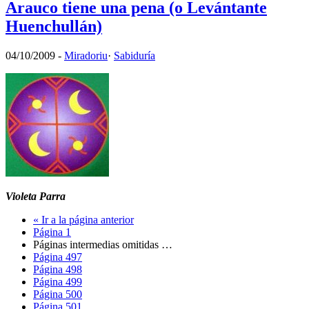
Arauco tiene una pena (o Levántante
Huenchullán)
04/10/2009
-
Miradoriu
·
Sabiduría
Violeta Parra
«
Ir a la
página anterior
Página
1
Páginas intermedias omitidas
…
Página
497
Página
498
Página
499
Página
500
Página
501