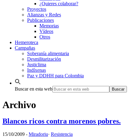
¿Quieres colaborar?
Proyectos
Alianzas y Redes
Publicaciones
Memorias
Vídeos
Otros
Hemeroteca
Campañas
Soberanía alimentaria
Desmilitarización
Justiclima
Indíxenas
Paz y DDHH para Colombia
Buscar en esta web
Archivo
Blancos ricos contra morenos pobres.
15/10/2009
-
Miradoriu
·
Resistencia