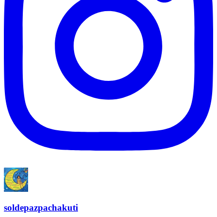
soldepazpachakuti