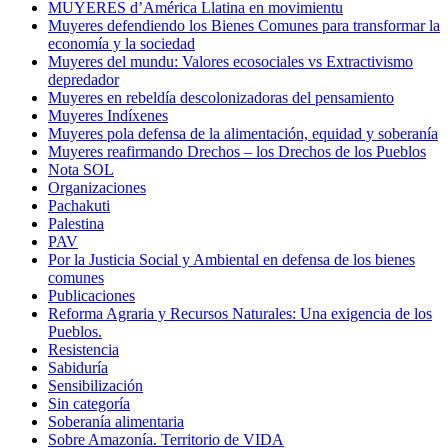
MUYERES d’América Llatina en movimientu
Muyeres defendiendo los Bienes Comunes para transformar la
economía y la sociedad
Muyeres del mundu: Valores ecosociales vs Extractivismo
depredador
Muyeres en rebeldía descolonizadoras del pensamiento
Muyeres Indíxenes
Muyeres pola defensa de la alimentación, equidad y soberanía
Muyeres reafirmando Drechos – los Drechos de los Pueblos
Nota SOL
Organizaciones
Pachakuti
Palestina
PAV
Por la Justicia Social y Ambiental en defensa de los bienes
comunes
Publicaciones
Reforma Agraria y Recursos Naturales: Una exigencia de los
Pueblos.
Resistencia
Sabiduría
Sensibilización
Sin categoría
Soberanía alimentaria
Sobre Amazonía. Territorio de VIDA