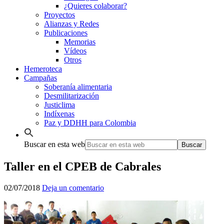
¿Quieres colaborar?
Proyectos
Alianzas y Redes
Publicaciones
Memorias
Vídeos
Otros
Hemeroteca
Campañas
Soberanía alimentaria
Desmilitarización
Justiclima
Indíxenas
Paz y DDHH para Colombia
Buscar en esta web
Taller en el CPEB de Cabrales
02/07/2018
Deja un comentario