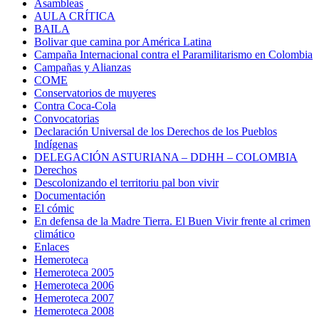
Asambleas
AULA CRÍTICA
BAILA
Bolivar que camina por América Latina
Campaña Internacional contra el Paramilitarismo en Colombia
Campañas y Alianzas
COME
Conservatorios de muyeres
Contra Coca-Cola
Convocatorias
Declaración Universal de los Derechos de los Pueblos
Indígenas
DELEGACIÓN ASTURIANA – DDHH – COLOMBIA
Derechos
Descolonizando el territoriu pal bon vivir
Documentación
El cómic
En defensa de la Madre Tierra. El Buen Vivir frente al crimen
climático
Enlaces
Hemeroteca
Hemeroteca 2005
Hemeroteca 2006
Hemeroteca 2007
Hemeroteca 2008