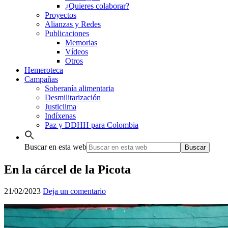
¿Quieres colaborar?
Proyectos
Alianzas y Redes
Publicaciones
Memorias
Vídeos
Otros
Hemeroteca
Campañas
Soberanía alimentaria
Desmilitarización
Justiclima
Indíxenas
Paz y DDHH para Colombia
Buscar en esta web
En la cárcel de la Picota
21/02/2023
Deja un comentario