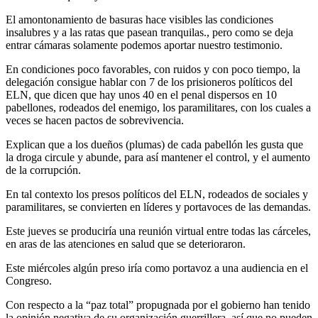
El amontonamiento de basuras hace visibles las condiciones
insalubres y a las ratas que pasean tranquilas., pero como se deja
entrar cámaras solamente podemos aportar nuestro testimonio.
En condiciones poco favorables, con ruidos y con poco tiempo, la
delegación consigue hablar con 7 de los prisioneros políticos del
ELN, que dicen que hay unos 40 en el penal dispersos en 10
pabellones, rodeados del enemigo, los paramilitares, con los cuales a
veces se hacen pactos de sobrevivencia.
Explican que a los dueños (plumas) de cada pabellón les gusta que
la droga circule y abunde, para así mantener el control, y el aumento
de la corrupción.
En tal contexto los presos políticos del ELN, rodeados de sociales y
paramilitares, se convierten en líderes y portavoces de las demandas.
Este jueves se produciría una reunión virtual entre todas las cárceles,
en aras de las atenciones en salud que se deterioraron.
Este miércoles algún preso iría como portavoz a una audiencia en el
Congreso.
Con respecto a la “paz total” propugnada por el gobierno han tenido
la opinión negativa de su organización guerrillera, así que no pueden