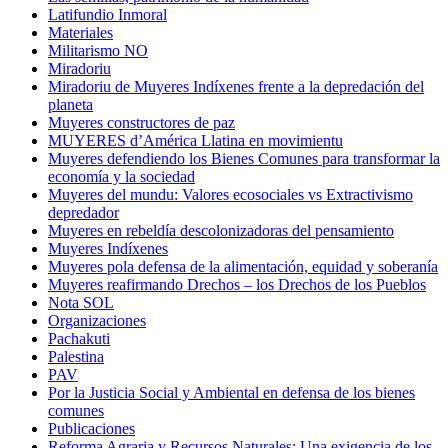
Latifundio Inmoral
Materiales
Militarismo NO
Miradoriu
Miradoriu de Muyeres Indíxenes frente a la depredación del
planeta
Muyeres constructores de paz
MUYERES d’América Llatina en movimientu
Muyeres defendiendo los Bienes Comunes para transformar la
economía y la sociedad
Muyeres del mundu: Valores ecosociales vs Extractivismo
depredador
Muyeres en rebeldía descolonizadoras del pensamiento
Muyeres Indíxenes
Muyeres pola defensa de la alimentación, equidad y soberanía
Muyeres reafirmando Drechos – los Drechos de los Pueblos
Nota SOL
Organizaciones
Pachakuti
Palestina
PAV
Por la Justicia Social y Ambiental en defensa de los bienes
comunes
Publicaciones
Reforma Agraria y Recursos Naturales: Una exigencia de los