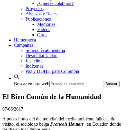
¿Quieres colaborar?
Proyectos
Alianzas y Redes
Publicaciones
Memorias
Vídeos
Otros
Hemeroteca
Campañas
Soberanía alimentaria
Desmilitarización
Justiclima
Indíxenas
Paz y DDHH para Colombia
Buscar en esta web
El Bien Común de la Humanidad
07/06/2017
A pocas horas del día mundial del medio ambiente fallecía, de
viejito, el sociólogo belga
Francois Houtart
, en Ecuador, donde
residía en los últimos años.