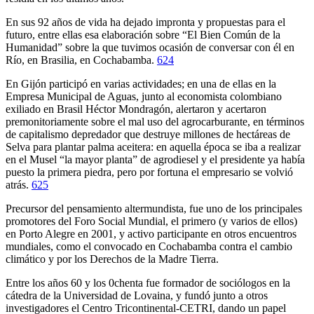
En sus 92 años de vida ha dejado impronta y propuestas para el
futuro, entre ellas esa elaboración sobre “El Bien Común de la
Humanidad” sobre la que tuvimos ocasión de conversar con él en
Río, en Brasilia, en Cochabamba.
624
En Gijón participó en varias actividades; en una de ellas en la
Empresa Municipal de Aguas, junto al economista colombiano
exiliado en Brasil Héctor Mondragón, alertaron y acertaron
premonitoriamente sobre el mal uso del agrocarburante, en términos
de capitalismo depredador que destruye millones de hectáreas de
Selva para plantar palma aceitera: en aquella época se iba a realizar
en el Musel “la mayor planta” de agrodiesel y el presidente ya había
puesto la primera piedra, pero por fortuna el empresario se volvió
atrás.
625
Precursor del pensamiento altermundista, fue uno de los principales
promotores del Foro Social Mundial, el primero (y varios de ellos)
en Porto Alegre en 2001, y activo participante en otros encuentros
mundiales, como el convocado en Cochabamba contra el cambio
climático y por los Derechos de la Madre Tierra.
Entre los años 60 y los 0chenta fue formador de sociólogos en la
cátedra de la Universidad de Lovaina, y fundó junto a otros
investigadores el Centro Tricontinental-CETRI, dando un papel