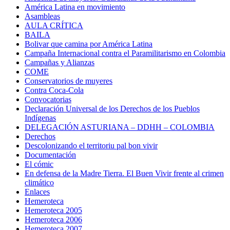
América Latina en movimiento
Asambleas
AULA CRÍTICA
BAILA
Bolivar que camina por América Latina
Campaña Internacional contra el Paramilitarismo en Colombia
Campañas y Alianzas
COME
Conservatorios de muyeres
Contra Coca-Cola
Convocatorias
Declaración Universal de los Derechos de los Pueblos
Indígenas
DELEGACIÓN ASTURIANA – DDHH – COLOMBIA
Derechos
Descolonizando el territoriu pal bon vivir
Documentación
El cómic
En defensa de la Madre Tierra. El Buen Vivir frente al crimen
climático
Enlaces
Hemeroteca
Hemeroteca 2005
Hemeroteca 2006
Hemeroteca 2007