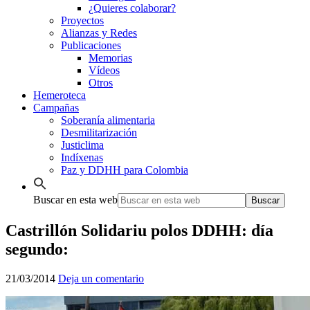
¿Quieres colaborar?
Proyectos
Alianzas y Redes
Publicaciones
Memorias
Vídeos
Otros
Hemeroteca
Campañas
Soberanía alimentaria
Desmilitarización
Justiclima
Indíxenas
Paz y DDHH para Colombia
Buscar en esta web
Castrillón Solidariu polos DDHH: día
segundo:
21/03/2014
Deja un comentario