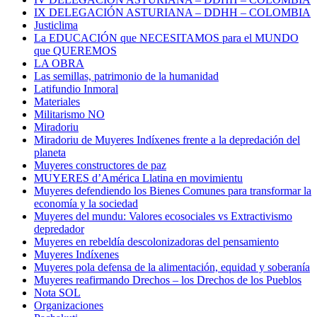
IX DELEGACIÓN ASTURIANA – DDHH – COLOMBIA
Justiclima
La EDUCACIÓN que NECESITAMOS para el MUNDO
que QUEREMOS
LA OBRA
Las semillas, patrimonio de la humanidad
Latifundio Inmoral
Materiales
Militarismo NO
Miradoriu
Miradoriu de Muyeres Indíxenes frente a la depredación del
planeta
Muyeres constructores de paz
MUYERES d’América Llatina en movimientu
Muyeres defendiendo los Bienes Comunes para transformar la
economía y la sociedad
Muyeres del mundu: Valores ecosociales vs Extractivismo
depredador
Muyeres en rebeldía descolonizadoras del pensamiento
Muyeres Indíxenes
Muyeres pola defensa de la alimentación, equidad y soberanía
Muyeres reafirmando Drechos – los Drechos de los Pueblos
Nota SOL
Organizaciones