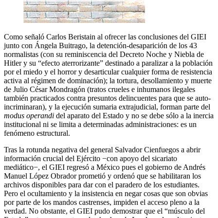
Como señaló Carlos Beristain al ofrecer las conclusiones del GIEI
junto con Ángela Buitrago, la detención-desaparición de los 43
normalistas (con su reminiscencia del Decreto Noche y Niebla de
Hitler y su
efecto aterrorizante
destinado a paralizar a la población
por el miedo y el horror y desarticular cualquier forma de resistencia
activa al régimen de dominación); la tortura, desollamiento y muerte
de Julio César Mondragón (tratos crueles e inhumanos ilegales
también practicados contra presuntos delincuentes para que se auto-
incriminaran), y la ejecución sumaria extrajudicial, forman parte del
modus operandi
del aparato del Estado y no se debe sólo a la inercia
institucional ni se limita a determinadas administraciones: es un
fenómeno estructural.
Tras la rotunda negativa del general Salvador Cienfuegos a abrir
información crucial del Ejército −con apoyo del sicariato
mediático−, el GIEI regresó a México pues el gobierno de Andrés
Manuel López Obrador prometió y ordenó que se habilitaran los
archivos disponibles para dar con el paradero de los estudiantes.
Pero el ocultamiento y la insistencia en negar cosas que son obvias
por parte de los mandos castrenses, impiden el acceso pleno a la
verdad. No obstante, el GIEI pudo demostrar que el
músculo del