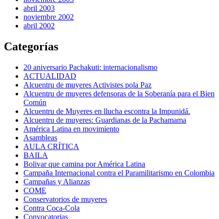
abril 2003
noviembre 2002
abril 2002
Categorías
20 aniversario Pachakuti: internacionalismo
ACTUALIDAD
Alcuentru de muyeres Activistes pola Paz
Alcuentru de muyeres defensoras de la Soberanía para el Bien
Común
Alcuentru de Muyeres en llucha escontra la Impunidá.
Alcuentru de muyeres: Guardianas de la Pachamama
América Latina en movimiento
Asambleas
AULA CRÍTICA
BAILA
Bolivar que camina por América Latina
Campaña Internacional contra el Paramilitarismo en Colombia
Campañas y Alianzas
COME
Conservatorios de muyeres
Contra Coca-Cola
Convocatorias