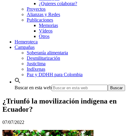
¿Quieres colaborar?
Proyectos
Alianzas y Redes
Publicaciones
Memorias
Vídeos
Otros
Hemeroteca
Campañas
Soberanía alimentaria
Desmilitarización
Justiclima
Indíxenas
Paz y DDHH para Colombia
Buscar en esta web
¿Triunfó la movilización indígena en
Ecuador?
07/07/2022