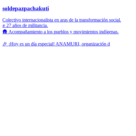
soldepazpachakuti
Colectivo internacionalista en aras de la transformación social.
✊ 27 años de militancia.
🛖 Acompañamiento a los pueblos y movimientos indígenas.
🎉 ¡Hoy es un día especial! ANAMURI, organización d