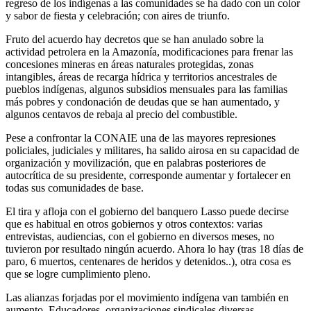
regreso de los indígenas a las comunidades se ha dado con un color
y sabor de fiesta y celebración; con aires de triunfo.
Fruto del acuerdo hay decretos que se han anulado sobre la
actividad petrolera en la Amazonía, modificaciones para frenar las
concesiones mineras en áreas naturales protegidas, zonas
intangibles, áreas de recarga hídrica y territorios ancestrales de
pueblos indígenas, algunos subsidios mensuales para las familias
más pobres y condonación de deudas que se han aumentado, y
algunos centavos de rebaja al precio del combustible.
Pese a confrontar la CONAIE una de las mayores represiones
policiales, judiciales y militares, ha salido airosa en su capacidad de
organización y movilización, que en palabras posteriores de
autocrítica de su presidente, corresponde aumentar y fortalecer en
todas sus comunidades de base.
El tira y afloja con el gobierno del banquero Lasso puede decirse
que es habitual en otros gobiernos y otros contextos: varias
entrevistas, audiencias, con el gobierno en diversos meses, no
tuvieron por resultado ningún acuerdo. Ahora lo hay (tras 18 días de
paro, 6 muertos, centenares de heridos y detenidos..), otra cosa es
que se logre cumplimiento pleno.
Las alianzas forjadas por el movimiento indígena van también en
aumento. Educadores, organizaciones sindicales diversas,