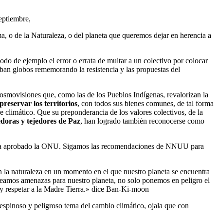
eptiembre,
a, o de la Naturaleza, o del planeta que queremos dejar en herencia a
do de ejemplo el error o errata de multar a un colectivo por colocar
aban globos rememorando la resistencia y las propuestas del
cosmovisiones que, como las de los Pueblos Indígenas, revalorizan la
preservar los territorios
, con todos sus bienes comunes, de tal forma
re climático. Que su preponderancia de los valores colectivos, de la
edoras y tejedores de Paz
, han logrado también reconocerse como
gún ha aprobado la ONU. Sigamos las recomendaciones de NNUU para
n la naturaleza en un momento en el que nuestro planeta se encuentra
reamos amenazas para nuestro planeta, no solo ponemos en peligro el
 y respetar a la Madre Tierra.» dice Ban-Ki-moon
l espinoso y peligroso tema del cambio climático, ojala que con