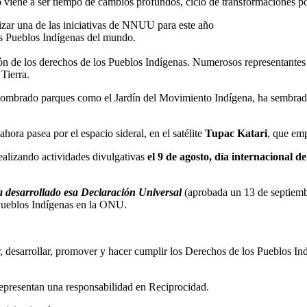
o viene a ser tiempo de cambios profundos, ciclo de transformaciones pos
izar una de las iniciativas de NNUU para este año
os Pueblos Indígenas del mundo.
ión de los derechos de los Pueblos Indígenas. Numerosos representante
Tierra.
a nombrado parques como el Jardín del Movimiento Indígena, ha sembrad
hora pasea por el espacio sideral, en el satélite
Tupac Katari
, que emp
realizando actividades divulgativas
el 9 de agosto, día internacional d
a desarrollado esa Declaración Universal
(aprobada un 13 de septiemb
Pueblos Indígenas en la ONU.
, desarrollar, promover y hacer cumplir los Derechos de los Pueblos In
representan una responsabilidad en Reciprocidad.