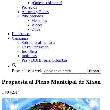
¿Quieres colaborar?
Proyectos
Alianzas y Redes
Publicaciones
Memorias
Vídeos
Otros
Hemeroteca
Campañas
Soberanía alimentaria
Desmilitarización
Justiclima
Indíxenas
Paz y DDHH para Colombia
Buscar en esta web
Propuesta al Pleno Municipal de Xixón
14/04/2014