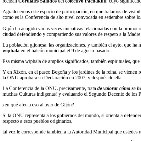
reciban
Cordiales Saludos
del
colectivo Pachakuti
, cuyo significad
Agradecemos este espacio de participación, en que tratamos de visibil
como es la Conferencia de alto nivel convocada en setiembre sobre l
Gijón ha acogido varias veces iniciativas relacionadas con la promoc
ciudad defendiendo y compartiendo sus valores de respeto a la Madre 
La población gijonesa, las organizaciones, y también el ayto, que h
wiphala
en el balcón municipal el 9 de agosto pasado..
Esa misma wiphala de amplios significados, también espirituales, que a
Y en Xixón, en el paseo Begoña y los jardines de la reina, se vienen 
la ONU aprobara su Declaración en 2007, y después de ella.
La Conferencia de la ONU, precisamente, trata
de valorar cómo se h
muchas Culturas indígenas) y evaluando el Segundo Decenio de los 
¿en qué afecta eso al ayto de Gijón?
Si la ONU representa a los gobiernos del mundo, si orienta a defender
respecto a esos pueblos originarios,
tal vez le corresponde también a la Autoridad Municipal que ustedes 