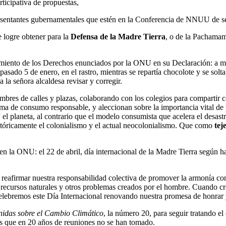
ticipativa de propuestas,
epresentantes gubernamentales que estén en la Conferencia de NNUU de s
 logre obtener para la
Defensa de la Madre Tierra
, o de la Pachamam
cimiento de los Derechos enunciados por la ONU en su Declaración: a mo
asado 5 de enero, en el rastro, mientras se repartía chocolote y se solt
la señora alcaldesa revisar y corregir.
ombres de calles y plazas, colaborando con los colegios para compartir 
orma de consumo responsable, y aleccionan sobre la importancia vital de
 el planeta, al contrario que el modelo consumista que acelera el desast
istóricamente el colonialismo y el actual neocolonialismo. Que como
tej
re en la ONU: el 22 de abril, día internacional de la Madre Tierra se
 reafirmar nuestra responsabilidad colectiva de promover la armonía co
s recursos naturales y otros problemas creados por el hombre. Cuando c
Celebremos este Día Internacional renovando nuestra promesa de honrar
idas sobre el Cambio Climático
, la número 20, para seguir tratando e
tes que en 20 años de reuniones no se han tomado.