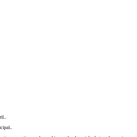
il..
cipal..