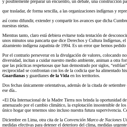
y posiblemente preparar un encuentro, un debate, una construcción par
que trasladar, de forma sencilla, a las organizaciones indígenas y r
así como difundir, extender y compartir los avances que dicha Cumbre
nuestras nietas.
Mientras tanto, claro está debiera evitarse toda tentación de descono
unos minutos una pancarta que dice Derechos y Cultura Indígenas, el p
alzamiento indígena zapatista de 1994. Es un error que hemos pedido a 
Por el contrario perseverar en la divulgación de valores, colocando n
diversidad, incitan a cuidar nuestro medio ambiente, animan a otra f
que las prácticas respetuosas que han demostrado por siglos, “enfrían”
reciprocidad se confrontan con los de la codicia que ha alimentado h
Guardianas
y guardianes
de la Vida
en los territorios.
Dos fechas únicamente orientativas, además de la citada de setiemb
ese día..
«El Día Internacional de la Madre Tierra nos brinda la oportunidad de
amenazado por el cambio climático, la explotación insostenible de lo
único hogar que tenemos sino incluso nuestra futura supervivencia. 
Diciembre en Lima, otra cita de la
Convención Marco de Naciones Un
medidas efectivas para detener el deterioro del clima, medidas urgen