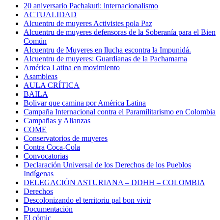
20 aniversario Pachakuti: internacionalismo
ACTUALIDAD
Alcuentru de muyeres Activistes pola Paz
Alcuentru de muyeres defensoras de la Soberanía para el Bien
Común
Alcuentru de Muyeres en llucha escontra la Impunidá.
Alcuentru de muyeres: Guardianas de la Pachamama
América Latina en movimiento
Asambleas
AULA CRÍTICA
BAILA
Bolivar que camina por América Latina
Campaña Internacional contra el Paramilitarismo en Colombia
Campañas y Alianzas
COME
Conservatorios de muyeres
Contra Coca-Cola
Convocatorias
Declaración Universal de los Derechos de los Pueblos
Indígenas
DELEGACIÓN ASTURIANA – DDHH – COLOMBIA
Derechos
Descolonizando el territoriu pal bon vivir
Documentación
El cómic