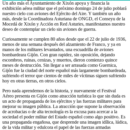
Un año más el Ayuntamiento de Xixón apoya y financia la
exhibición aérea militar que el próximo domingo 24 de julio poblará
nuestro cielo con aviones del Ejército del Aire. Y también un año
más, desde la Coordinadora Asturiana de ONGD, el Conseyu de la
Mocedá de Xixón y Acción en Red Asturies, manifestamos nuestro
deseo de contemplar un cielo sin aviones de guerra.
Curiosamente se cumplen 80 años desde que el 22 de julio de 1936,
menos de una semana después del alzamiento de Franco, y ya en
manos de los militares levantados, una escuadrilla de aviones
bombardeara Gijón. Con gran rapidez, sin oposición, dejando
escombros, ruinas, cenizas, y muertos, dieron comienzo quince
meses de destrucción. Sin llegar a ser arrasada como Guernica,
Gijón fue la ciudad del norte español más largamente bombardeada,
sufriendo el terror que cientos de miles de víctimas siguen sufriendo
hoy en otras tierras, en otros cielos.
Pero nada aprendemos de la historia, y nuevamente el Festival
Aéreo presenta en Gijón como atracción turística lo que sin duda es
un acto de propaganda de los ejércitos y las fuerzas militares para
mejorar su imagen pública. La atracción que supone la observación
de acrobacias o de alta tecnología es la excusa para acercar a la
sociedad el poder militar del Estado español como algo positivo. Es
una propaganda engañosa, que desprende una imagen idílica, lúdica,
de la vida militar y edulcora el papel de las fuerzas armadas