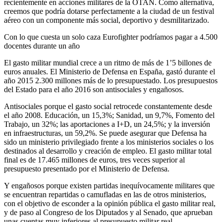
recientemente en acciones militares de la OTAN. Como alternativa,
creemos que podría dotarse perfectamente a la ciudad de un festival
aéreo con un componente más social, deportivo y desmilitarizado.
Con lo que cuesta un solo caza Eurofighter podríamos pagar a 4.500
docentes durante un año
El gasto militar mundial crece a un ritmo de más de 1’5 billones de
euros anuales. El Ministerio de Defensa en España, gastó durante el
año 2015 2.300 millones más de lo presupuestado. Los presupuestos
del Estado para el año 2016 son antisociales y engañosos.
Antisociales porque el gasto social retrocede constantemente desde
el año 2008. Educación, un 15,3%; Sanidad, un 9,7%, Fomento del
Trabajo, un 32%; las aportaciones a I+D, un 24,5%; y la inversión
en infraestructuras, un 59,2%. Se puede asegurar que Defensa ha
sido un ministerio privilegiado frente a los ministerios sociales o los
destinados al desarrollo y creación de empleo. El gasto militar total
final es de 17.465 millones de euros, tres veces superior al
presupuesto presentado por el Ministerio de Defensa.
Y engañosos porque existen partidas inequívocamente militares que
se encuentran repartidas o camufladas en las de otros ministerios,
con el objetivo de esconder a la opinión pública el gasto militar real,
y de paso al Congreso de los Diputados y al Senado, que aprueban
unas cuentas muy inferiores al presupuesto militar real.