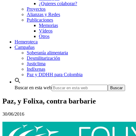
¿Quieres colaborar?
Proyectos
Alianzas y Redes
Publicaciones
Memorias
Vídeos
Otros
Hemeroteca
Campañas
Soberanía alimentaria
Desmilitarización
Justiclima
Indíxenas
Paz y DDHH para Colombia
Buscar en esta web
Paz, y Folixa, contra barbarie
30/06/2016