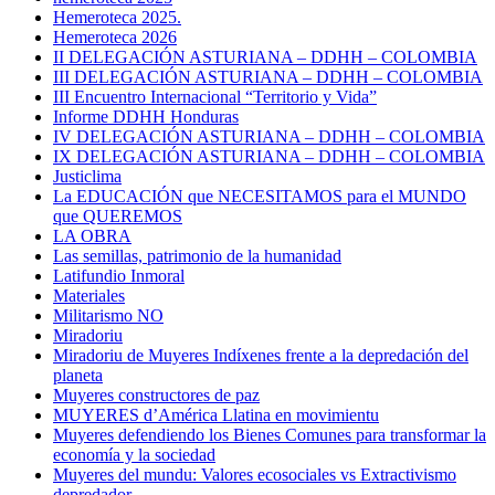
Hemeroteca 2025.
Hemeroteca 2026
II DELEGACIÓN ASTURIANA – DDHH – COLOMBIA
III DELEGACIÓN ASTURIANA – DDHH – COLOMBIA
III Encuentro Internacional “Territorio y Vida”
Informe DDHH Honduras
IV DELEGACIÓN ASTURIANA – DDHH – COLOMBIA
IX DELEGACIÓN ASTURIANA – DDHH – COLOMBIA
Justiclima
La EDUCACIÓN que NECESITAMOS para el MUNDO
que QUEREMOS
LA OBRA
Las semillas, patrimonio de la humanidad
Latifundio Inmoral
Materiales
Militarismo NO
Miradoriu
Miradoriu de Muyeres Indíxenes frente a la depredación del
planeta
Muyeres constructores de paz
MUYERES d’América Llatina en movimientu
Muyeres defendiendo los Bienes Comunes para transformar la
economía y la sociedad
Muyeres del mundu: Valores ecosociales vs Extractivismo
depredador