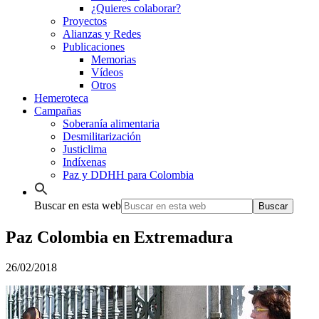
¿Quieres colaborar?
Proyectos
Alianzas y Redes
Publicaciones
Memorias
Vídeos
Otros
Hemeroteca
Campañas
Soberanía alimentaria
Desmilitarización
Justiclima
Indíxenas
Paz y DDHH para Colombia
Buscar en esta web
Paz Colombia en Extremadura
26/02/2018