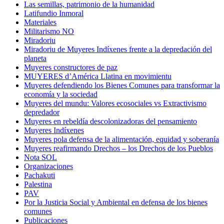
Las semillas, patrimonio de la humanidad
Latifundio Inmoral
Materiales
Militarismo NO
Miradoriu
Miradoriu de Muyeres Indíxenes frente a la depredación del
planeta
Muyeres constructores de paz
MUYERES d’América Llatina en movimientu
Muyeres defendiendo los Bienes Comunes para transformar la
economía y la sociedad
Muyeres del mundu: Valores ecosociales vs Extractivismo
depredador
Muyeres en rebeldía descolonizadoras del pensamiento
Muyeres Indíxenes
Muyeres pola defensa de la alimentación, equidad y soberanía
Muyeres reafirmando Drechos – los Drechos de los Pueblos
Nota SOL
Organizaciones
Pachakuti
Palestina
PAV
Por la Justicia Social y Ambiental en defensa de los bienes
comunes
Publicaciones