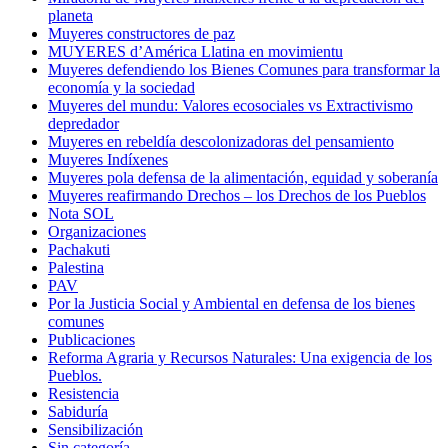
planeta
Muyeres constructores de paz
MUYERES d’América Llatina en movimientu
Muyeres defendiendo los Bienes Comunes para transformar la
economía y la sociedad
Muyeres del mundu: Valores ecosociales vs Extractivismo
depredador
Muyeres en rebeldía descolonizadoras del pensamiento
Muyeres Indíxenes
Muyeres pola defensa de la alimentación, equidad y soberanía
Muyeres reafirmando Drechos – los Drechos de los Pueblos
Nota SOL
Organizaciones
Pachakuti
Palestina
PAV
Por la Justicia Social y Ambiental en defensa de los bienes
comunes
Publicaciones
Reforma Agraria y Recursos Naturales: Una exigencia de los
Pueblos.
Resistencia
Sabiduría
Sensibilización
Sin categoría