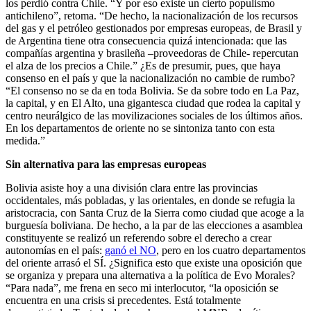
los perdió contra Chile. “Y por eso existe un cierto populismo
antichileno”, retoma. “De hecho, la nacionalización de los recursos
del gas y el petróleo gestionados por empresas europeas, de Brasil y
de Argentina tiene otra consecuencia quizá intencionada: que las
compañías argentina y brasileña –proveedoras de Chile- repercutan
el alza de los precios a Chile.” ¿Es de presumir, pues, que haya
consenso en el país y que la nacionalización no cambie de rumbo?
“El consenso no se da en toda Bolivia. Se da sobre todo en La Paz,
la capital, y en El Alto, una gigantesca ciudad que rodea la capital y
centro neurálgico de las movilizaciones sociales de los últimos años.
En los departamentos de oriente no se sintoniza tanto con esta
medida.”
Sin alternativa para las empresas europeas
Bolivia asiste hoy a una división clara entre las provincias
occidentales, más pobladas, y las orientales, en donde se refugia la
aristocracia, con Santa Cruz de la Sierra como ciudad que acoge a la
burguesía boliviana. De hecho, a la par de las elecciones a asamblea
constituyente se realizó un referendo sobre el derecho a crear
autonomías en el país:
ganó el NO
, pero en los cuatro departamentos
del oriente arrasó el SÍ. ¿Significa esto que existe una oposición que
se organiza y prepara una alternativa a la política de Evo Morales?
“Para nada”, me frena en seco mi interlocutor, “la oposición se
encuentra en una crisis si precedentes. Está totalmente