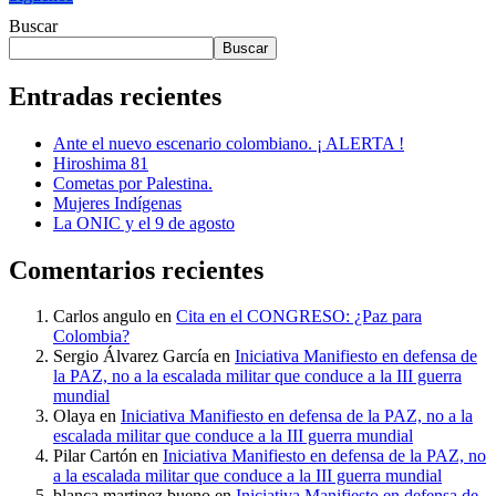
Buscar
Buscar
Entradas recientes
Ante el nuevo escenario colombiano. ¡ ALERTA !
Hiroshima 81
Cometas por Palestina.
Mujeres Indígenas
La ONIC y el 9 de agosto
Comentarios recientes
Carlos angulo
en
Cita en el CONGRESO: ¿Paz para
Colombia?
Sergio Álvarez García
en
Iniciativa Manifiesto en defensa de
la PAZ, no a la escalada militar que conduce a la III guerra
mundial
Olaya
en
Iniciativa Manifiesto en defensa de la PAZ, no a la
escalada militar que conduce a la III guerra mundial
Pilar Cartón
en
Iniciativa Manifiesto en defensa de la PAZ, no
a la escalada militar que conduce a la III guerra mundial
blanca martinez bueno
en
Iniciativa Manifiesto en defensa de