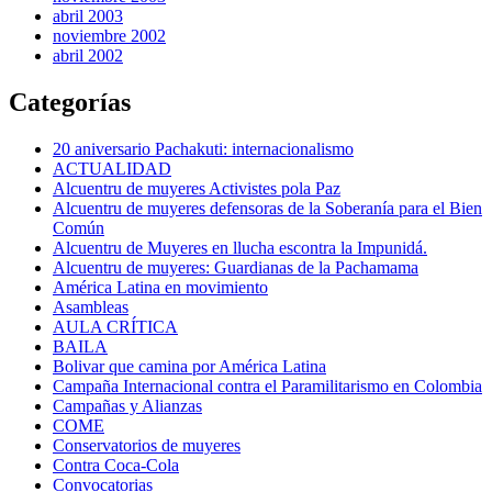
abril 2003
noviembre 2002
abril 2002
Categorías
20 aniversario Pachakuti: internacionalismo
ACTUALIDAD
Alcuentru de muyeres Activistes pola Paz
Alcuentru de muyeres defensoras de la Soberanía para el Bien
Común
Alcuentru de Muyeres en llucha escontra la Impunidá.
Alcuentru de muyeres: Guardianas de la Pachamama
América Latina en movimiento
Asambleas
AULA CRÍTICA
BAILA
Bolivar que camina por América Latina
Campaña Internacional contra el Paramilitarismo en Colombia
Campañas y Alianzas
COME
Conservatorios de muyeres
Contra Coca-Cola
Convocatorias