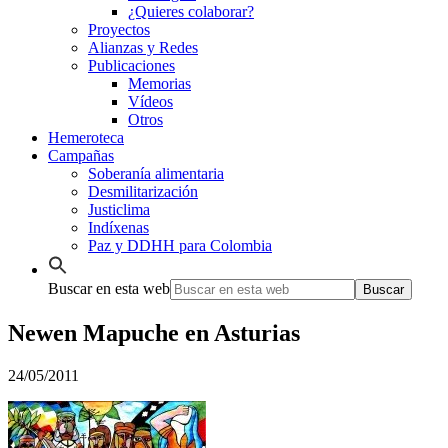
¿Quieres colaborar?
Proyectos
Alianzas y Redes
Publicaciones
Memorias
Vídeos
Otros
Hemeroteca
Campañas
Soberanía alimentaria
Desmilitarización
Justiclima
Indíxenas
Paz y DDHH para Colombia
Buscar en esta web
Newen Mapuche en Asturias
24/05/2011