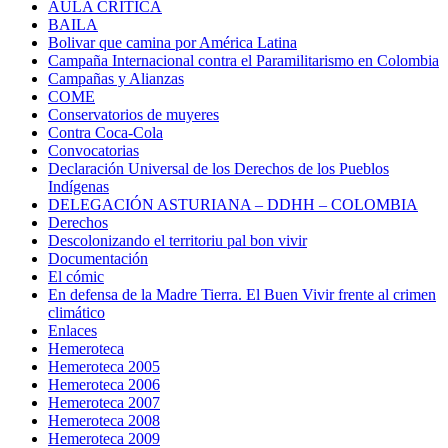
AULA CRÍTICA
BAILA
Bolivar que camina por América Latina
Campaña Internacional contra el Paramilitarismo en Colombia
Campañas y Alianzas
COME
Conservatorios de muyeres
Contra Coca-Cola
Convocatorias
Declaración Universal de los Derechos de los Pueblos
Indígenas
DELEGACIÓN ASTURIANA – DDHH – COLOMBIA
Derechos
Descolonizando el territoriu pal bon vivir
Documentación
El cómic
En defensa de la Madre Tierra. El Buen Vivir frente al crimen
climático
Enlaces
Hemeroteca
Hemeroteca 2005
Hemeroteca 2006
Hemeroteca 2007
Hemeroteca 2008
Hemeroteca 2009