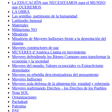
La EDUCACIÓN que NECESITAMOS para el MUNDO
que QUEREMOS
LA OBRA
Las semillas, patrimonio de la humanidad
Latifundio Inmoral
Materiales
Militarismo NO
Miradoriu
Miradoriu de Muyeres Indíxenes frente a la depredación del
planeta
Muyeres constructores de paz
MUYERES d’América Llatina en movimientu
Muyeres defendiendo los Bienes Comunes para transformar la
economía y la sociedad
Muyeres del mundu: Valores ecosociales vs Extractivismo
depredador
Muyeres en rebeldía descolonizadoras del pensamiento
Muyeres Indíxenes
Muyeres pola defensa de la alimentación, equidad y soberanía
Muyeres reafirmando Drechos – los Drechos de los Pueblos
Nota SOL
Organizaciones
Pachakuti
Palestina
PAV