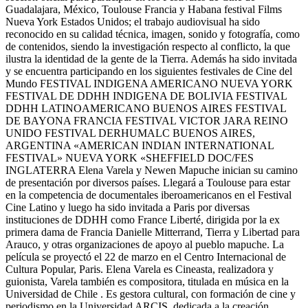
Guadalajara, México, Toulouse Francia y Habana festival Films
Nueva York Estados Unidos; el trabajo audiovisual ha sido
reconocido en su calidad técnica, imagen, sonido y fotografía, como
de contenidos, siendo la investigación respecto al conflicto, la que
ilustra la identidad de la gente de la Tierra. Además ha sido invitada
y se encuentra participando en los siguientes festivales de Cine del
Mundo FESTIVAL INDIGENA AMERICANO NUEVA YORK
FESTIVAL DE DDHH INDIGENA DE BOLIVIA FESTIVAL
DDHH LATINOAMERICANO BUENOS AIRES FESTIVAL
DE BAYONA FRANCIA FESTIVAL VICTOR JARA REINO
UNIDO FESTIVAL DERHUMALC BUENOS AIRES,
ARGENTINA «AMERICAN INDIAN INTERNATIONAL
FESTIVAL» NUEVA YORK «SHEFFIELD DOC/FES
INGLATERRA Elena Varela y Newen Mapuche inician su camino
de presentación por diversos países. Llegará a Toulouse para estar
en la competencia de documentales iberoamericanos en el Festival
Cine Latino y luego ha sido invitada a Paris por diversas
instituciones de DDHH como France Liberté, dirigida por la ex
primera dama de Francia Danielle Mitterrand, Tierra y Libertad para
Arauco, y otras organizaciones de apoyo al pueblo mapuche. La
película se proyectó el 22 de marzo en el Centro Internacional de
Cultura Popular, Paris. Elena Varela es Cineasta, realizadora y
guionista, Varela también es compositora, titulada en música en la
Universidad de Chile . Es gestora cultural, con formación de cine y
periodismo en la Universidad ARCIS, dedicada a la creación