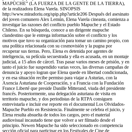
MAPÙCHE” (LA FUERZA DE LA GENTE DE LA TIERRA),
de la realizadora Elena Varela. SINOPSIS
http://www.miradoriu.org/spip.php?article206 Después del asesinato
del joven comunero Alex Lemún, Elena Varela cineasta, comienza a
investigar las razones del conflicto pueblo Mapuche y el Estado
Chileno. En su búsqueda, conoce a un dirigente mapuche
clandestino que le entrega información sobre el conflicto y los
motivos que tuvo su organización para tomar un camino propio, con
una política relacionada con su cosmovisión y la pugna por
recuperar sus tierras. Pero, Elena es detenida por agentes de
inteligencia, su película secuestrada y ella es acusada, en un montaje
judicial, a 15 años de cárcel. Tras pasar varios meses de prisión, y en
tanto el juicio fue suspendido varias veces, las diversas campañas de
denuncia y apoyo logran que Elena quede en libertad condicionada,
y en esa situación recibe permiso para viajar a Asturias, con la
Axencia Asturiana de Cooperación, y a Francia con la Fundación
France Liberté que preside Danille Mitterand, viuda del presidente
francés. Posteriormente, una delegación asturiana de visita en
territorio mapuche, y dos periodistas de la RTPA consiguen
entrevistarla e incluir ese reporte en el documental Los Olvidados-
Mapuche Pueblo en Resistencia. Finalmente se celebra el juicio, y
Elena resulta absuelta de todos los cargos, pero el material
audiovisual incautado tiene que volver a ser filmado desde el
principio. Newen Mapuche ha sido seleccionado en competencia
sección oficial para participar en los Festivales de Cine de