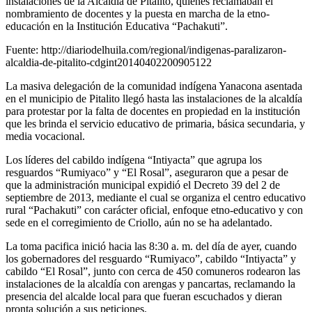
instalaciones de la Alcaldía de Pitalito, quienes reclamaban el
nombramiento de docentes y la puesta en marcha de la etno-
educación en la Institución Educativa “Pachakuti”.
Fuente: http://diariodelhuila.com/regional/indigenas-paralizaron-
alcaldia-de-pitalito-cdgint20140402200905122
La masiva delegación de la comunidad indígena Yanacona asentada
en el municipio de Pitalito llegó hasta las instalaciones de la alcaldía
para protestar por la falta de docentes en propiedad en la institución
que les brinda el servicio educativo de primaria, básica secundaria, y
media vocacional.
Los líderes del cabildo indígena “Intiyacta” que agrupa los
resguardos “Rumiyaco” y “El Rosal”, aseguraron que a pesar de
que la administración municipal expidió el Decreto 39 del 2 de
septiembre de 2013, mediante el cual se organiza el centro educativo
rural “Pachakuti” con carácter oficial, enfoque etno-educativo y con
sede en el corregimiento de Criollo, aún no se ha adelantado.
La toma pacifica inició hacia las 8:30 a. m. del día de ayer, cuando
los gobernadores del resguardo “Rumiyaco”, cabildo “Intiyacta” y
cabildo “El Rosal”, junto con cerca de 450 comuneros rodearon las
instalaciones de la alcaldía con arengas y pancartas, reclamando la
presencia del alcalde local para que fueran escuchados y dieran
pronta solución a sus peticiones.