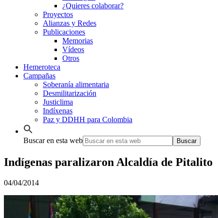
¿Quieres colaborar?
Proyectos
Alianzas y Redes
Publicaciones
Memorias
Vídeos
Otros
Hemeroteca
Campañas
Soberanía alimentaria
Desmilitarización
Justiclima
Indíxenas
Paz y DDHH para Colombia
Buscar en esta web
Indígenas paralizaron Alcaldía de Pitalito
04/04/2014