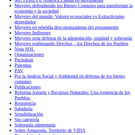
MUYERES d’América Llatina en movimientu
Muyeres defendiendo los Bienes Comunes para transformar la
economía y la sociedad
Muyeres del mundu: Valores ecosociales vs Extractivismo
depredador
Muyeres en rebeldía descolonizadoras del pensamiento
Muyeres Indíxenes
Muyeres pola defensa de la alimentación, equidad y soberanía
Muyeres reafirmando Drechos – los Drechos de los Pueblos
Nota SOL
Organizaciones
Pachakuti
Palestina
PAV
Por la Justicia Social y Ambiental en defensa de los bienes
comunes
Publicaciones
Reforma Agraria y Recursos Naturales: Una exigencia de los
Pueblos.
Resistencia
Sabiduría
Sensibilización
Sin categoría
Soberanía alimentaria
Sobre Amazonía. Territorio de VIDA