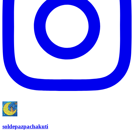
soldepazpachakuti