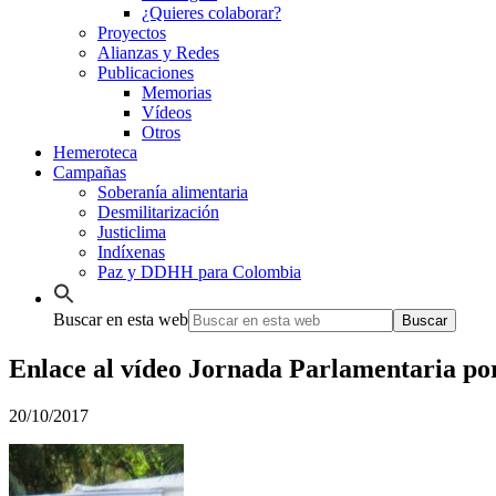
¿Quieres colaborar?
Proyectos
Alianzas y Redes
Publicaciones
Memorias
Vídeos
Otros
Hemeroteca
Campañas
Soberanía alimentaria
Desmilitarización
Justiclima
Indíxenas
Paz y DDHH para Colombia
Buscar en esta web
Enlace al vídeo Jornada Parlamentaria por
20/10/2017