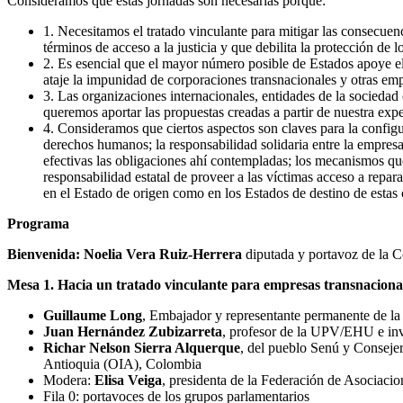
Consideramos que estas jornadas son necesarias porque:
1. Necesitamos el tratado vinculante para mitigar las consecuen
términos de acceso a la justicia y que debilita la protección d
2. Es esencial que el mayor número posible de Estados apoye el
ataje la impunidad de corporaciones transnacionales y otras emp
3. Las organizaciones internacionales, entidades de la sociedad
queremos aportar las propuestas creadas a partir de nuestra exp
4. Consideramos que ciertos aspectos son claves para la configu
derechos humanos; la responsabilidad solidaria entre la empresa 
efectivas las obligaciones ahí contempladas; los mecanismos que 
responsabilidad estatal de proveer a las víctimas acceso a repa
en el Estado de origen como en los Estados de destino de estas
Programa
Bienvenida: Noelia Vera Ruiz-Herrera
diputada y portavoz de la C
Mesa 1. Hacia un tratado vinculante para empresas transnacion
Guillaume Long
, Embajador y representante permanente de l
Juan Hernández Zubizarreta
, profesor de la UPV/EHU e i
Richar Nelson Sierra Alquerque
, del pueblo Senú y Consejer
Antioquia (OIA), Colombia
Modera:
Elisa Veiga
, presidenta de la Federación de Asocia
Fila 0: portavoces de los grupos parlamentarios