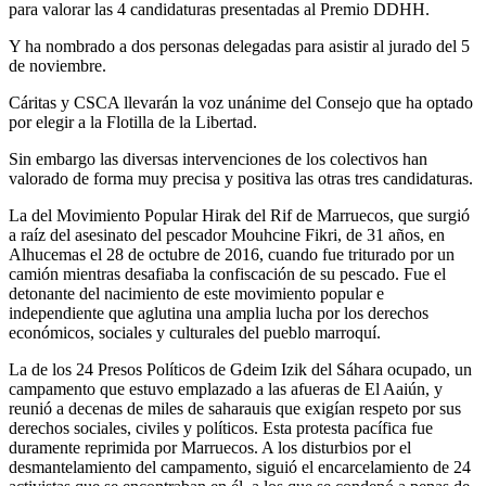
para valorar las 4 candidaturas presentadas al Premio DDHH.
Y ha nombrado a dos personas delegadas para asistir al jurado del 5
de noviembre.
Cáritas y CSCA llevarán la voz unánime del Consejo que ha optado
por elegir a la Flotilla de la Libertad.
Sin embargo las diversas intervenciones de los colectivos han
valorado de forma muy precisa y positiva las otras tres candidaturas.
La del Movimiento Popular Hirak del Rif de Marruecos, que surgió
a raíz del asesinato del pescador Mouhcine Fikri, de 31 años, en
Alhucemas el 28 de octubre de 2016, cuando fue triturado por un
camión mientras desafiaba la confiscación de su pescado. Fue el
detonante del nacimiento de este movimiento popular e
independiente que aglutina una amplia lucha por los derechos
económicos, sociales y culturales del pueblo marroquí.
La de los 24 Presos Políticos de Gdeim Izik del Sáhara ocupado, un
campamento que estuvo emplazado a las afueras de El Aaiún, y
reunió a decenas de miles de saharauis que exigían respeto por sus
derechos sociales, civiles y políticos. Esta protesta pacífica fue
duramente reprimida por Marruecos. A los disturbios por el
desmantelamiento del campamento, siguió el encarcelamiento de 24