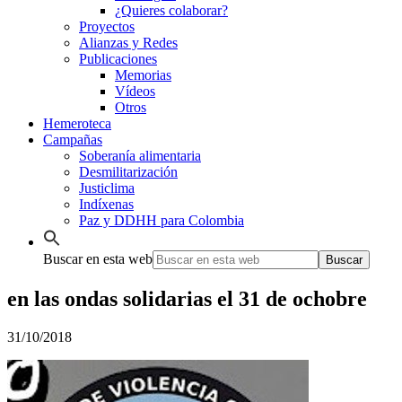
¿Quieres colaborar?
Proyectos
Alianzas y Redes
Publicaciones
Memorias
Vídeos
Otros
Hemeroteca
Campañas
Soberanía alimentaria
Desmilitarización
Justiclima
Indíxenas
Paz y DDHH para Colombia
Buscar en esta web
en las ondas solidarias el 31 de ochobre
31/10/2018