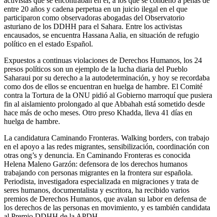
activistas que se encontraban en él, a los que se condenó a penas de
entre 20 años y cadena perpetua en un juicio ilegal en el que
participaron como observadoras abogadas del Observatorio
asturiano de los DDHH para el Sahara. Entre los activistas
encausados, se encuentra Hassana Aalia, en situación de refugio
político en el estado Español.
Expuestos a continuas violaciones de Derechos Humanos, los 24
presos políticos son un ejemplo de la lucha diaria del Pueblo
Saharaui por su derecho a la autodeterminación, y hoy se recordaba
como dos de ellos se encuentran en huelga de hambre. El Comité
contra la Tortura de la ONU pidió al Gobierno marroquí que pusiera
fin al aislamiento prolongado al que Abbahah está sometido desde
hace más de ocho meses. Otro preso Khadda, lleva 41 días en
huelga de hambre.
La candidatura Caminando Fronteras. Walking borders, con trabajo
en el apoyo a las redes migrantes, sensibilización, coordinación con
otras ong’s y denuncia. En Caminando Fronteras es conocida
Helena Maleno Garzón: defensora de los derechos humanos
trabajando con personas migrantes en la frontera sur española.
Periodista, investigadora especializada en migraciones y trata de
seres humanos, documentalista y escritora, ha recibido varios
premios de Derechos Humanos, que avalan su labor en defensa de
los derechos de las personas en movimiento, y es también candidata
al Premio DDHH de la APDH.