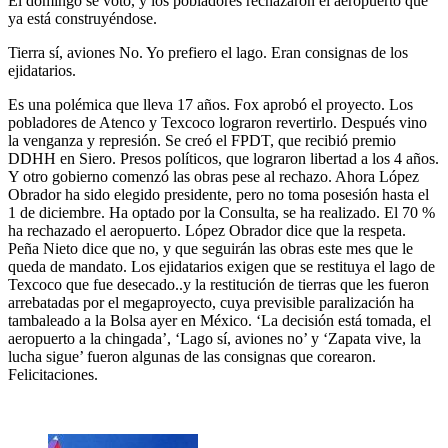
El domingo se votó, y los pobladores rechazaron el aeropuerto que
ya está construyéndose.
Tierra sí, aviones No. Yo prefiero el lago. Eran consignas de los
ejidatarios.
Es una polémica que lleva 17 años. Fox aprobó el proyecto. Los
pobladores de Atenco y Texcoco lograron revertirlo. Después vino
la venganza y represión. Se creó el FPDT, que recibió premio
DDHH en Siero. Presos políticos, que lograron libertad a los 4 años.
Y otro gobierno comenzó las obras pese al rechazo. Ahora López
Obrador ha sido elegido presidente, pero no toma posesión hasta el
1 de diciembre. Ha optado por la Consulta, se ha realizado. El 70 %
ha rechazado el aeropuerto. López Obrador dice que la respeta.
Peña Nieto dice que no, y que seguirán las obras este mes que le
queda de mandato. Los ejidatarios exigen que se restituya el lago de
Texcoco que fue desecado..y la restitución de tierras que les fueron
arrebatadas por el megaproyecto, cuya previsible paralización ha
tambaleado a la Bolsa ayer en México. ‘La decisión está tomada, el
aeropuerto a la chingada’, ‘Lago sí, aviones no’ y ‘Zapata vive, la
lucha sigue’ fueron algunas de las consignas que corearon.
Felicitaciones.