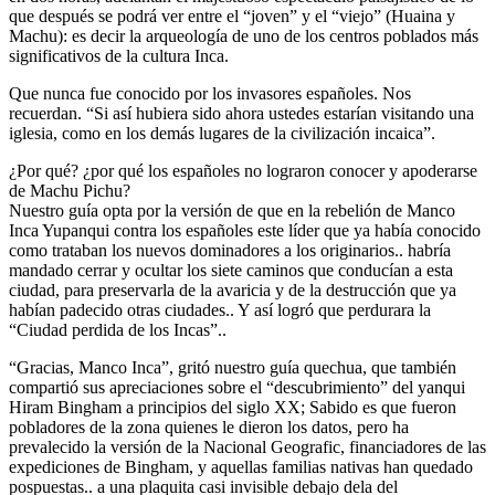
que después se podrá ver entre el “joven” y el “viejo” (Huaina y
Machu): es decir la arqueología de uno de los centros poblados más
significativos de la cultura Inca.
Que nunca fue conocido por los invasores españoles. Nos
recuerdan. “Si así hubiera sido ahora ustedes estarían visitando una
iglesia, como en los demás lugares de la civilización incaica”.
¿Por qué? ¿por qué los españoles no lograron conocer y apoderarse
de Machu Pichu?
Nuestro guía opta por la versión de que en la rebelión de Manco
Inca Yupanqui contra los españoles este líder que ya había conocido
como trataban los nuevos dominadores a los originarios.. habría
mandado cerrar y ocultar los siete caminos que conducían a esta
ciudad, para preservarla de la avaricia y de la destrucción que ya
habían padecido otras ciudades.. Y así logró que perdurara la
“Ciudad perdida de los Incas”..
“Gracias, Manco Inca”, gritó nuestro guía quechua, que también
compartió sus apreciaciones sobre el “descubrimiento” del yanqui
Hiram Bingham a principios del siglo XX; Sabido es que fueron
pobladores de la zona quienes le dieron los datos, pero ha
prevalecido la versión de la Nacional Geografic, financiadores de las
expediciones de Bingham, y aquellas familias nativas han quedado
pospuestas.. a una plaquita casi invisible debajo dela del