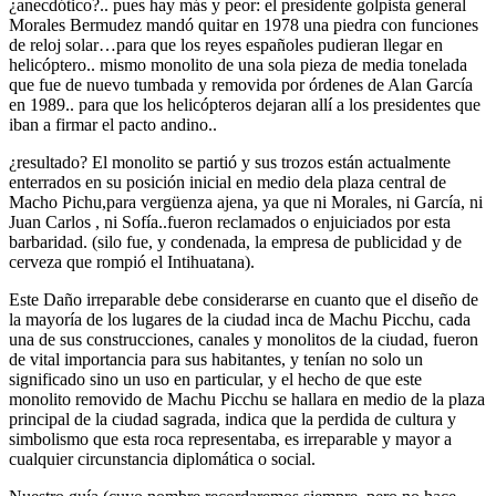
¿anecdótico?.. pues hay más y peor: el presidente golpista general
Morales Bermudez mandó quitar en 1978 una piedra con funciones
de reloj solar…para que los reyes españoles pudieran llegar en
helicóptero.. mismo monolito de una sola pieza de media tonelada
que fue de nuevo tumbada y removida por órdenes de Alan García
en 1989.. para que los helicópteros dejaran allí a los presidentes que
iban a firmar el pacto andino..
¿resultado? El monolito se partió y sus trozos están actualmente
enterrados en su posición inicial en medio dela plaza central de
Macho Pichu,para vergüenza ajena, ya que ni Morales, ni García, ni
Juan Carlos , ni Sofía..fueron reclamados o enjuiciados por esta
barbaridad. (silo fue, y condenada, la empresa de publicidad y de
cerveza que rompió el Intihuatana).
Este Daño irreparable debe considerarse en cuanto que el diseño de
la mayoría de los lugares de la ciudad inca de Machu Picchu, cada
una de sus construcciones, canales y monolitos de la ciudad, fueron
de vital importancia para sus habitantes, y tenían no solo un
significado sino un uso en particular, y el hecho de que este
monolito removido de Machu Picchu se hallara en medio de la plaza
principal de la ciudad sagrada, indica que la perdida de cultura y
simbolismo que esta roca representaba, es irreparable y mayor a
cualquier circunstancia diplomática o social.