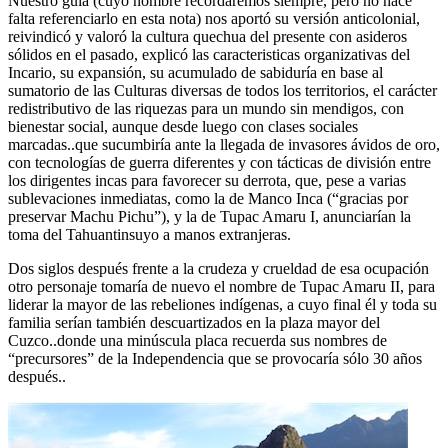
Nuestro guía (cuyo nombre recordaremos siempre, pero no hace
falta referenciarlo en esta nota) nos aportó su versión anticolonial,
reivindicó y valoró la cultura quechua del presente con asideros
sólidos en el pasado, explicó las caracteristicas organizativas del
Incario, su expansión, su acumulado de sabiduría en base al
sumatorio de las Culturas diversas de todos los territorios, el carácter
redistributivo de las riquezas para un mundo sin mendigos, con
bienestar social, aunque desde luego con clases sociales
marcadas..que sucumbiría ante la llegada de invasores ávidos de oro,
con tecnologías de guerra diferentes y con tácticas de división entre
los dirigentes incas para favorecer su derrota, que, pese a varias
sublevaciones inmediatas, como la de Manco Inca (“gracias por
preservar Machu Pichu”), y la de Tupac Amaru I, anunciarían la
toma del Tahuantinsuyo a manos extranjeras.
Dos siglos después frente a la crudeza y crueldad de esa ocupación
otro personaje tomaría de nuevo el nombre de Tupac Amaru II, para
liderar la mayor de las rebeliones indígenas, a cuyo final él y toda su
familia serían también descuartizados en la plaza mayor del
Cuzco..donde una minúscula placa recuerda sus nombres de
“precursores” de la Independencia que se provocaría sólo 30 años
después..