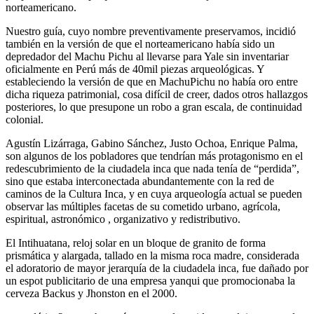
norteamericano.
Nuestro guía, cuyo nombre preventivamente preservamos, incidió
también en la versión de que el norteamericano había sido un
depredador del Machu Pichu al llevarse para Yale sin inventariar
oficialmente en Perú más de 40mil piezas arqueológicas. Y
estableciendo la versión de que en MachuPichu no había oro entre
dicha riqueza patrimonial, cosa difícil de creer, dados otros hallazgos
posteriores, lo que presupone un robo a gran escala, de continuidad
colonial.
Agustín Lizárraga, Gabino Sánchez, Justo Ochoa, Enrique Palma,
son algunos de los pobladores que tendrían más protagonismo en el
redescubrimiento de la ciudadela inca que nada tenía de “perdida”,
sino que estaba interconectada abundantemente con la red de
caminos de la Cultura Inca, y en cuya arqueología actual se pueden
observar las múltiples facetas de su cometido urbano, agrícola,
espiritual, astronómico , organizativo y redistributivo.
El Intihuatana, reloj solar en un bloque de granito de forma
prismática y alargada, tallado en la misma roca madre, considerada
el adoratorio de mayor jerarquía de la ciudadela inca, fue dañado por
un espot publicitario de una empresa yanqui que promocionaba la
cerveza Backus y Jhonston en el 2000.