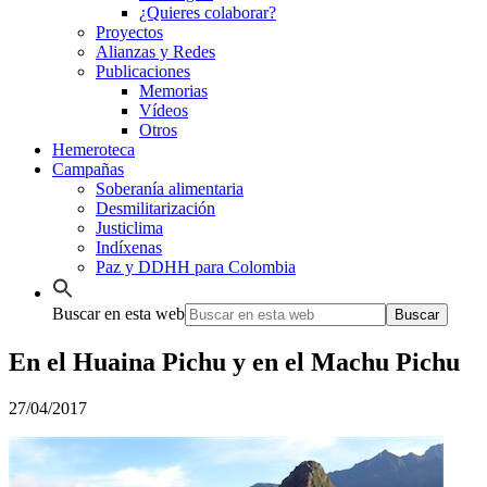
¿Quieres colaborar?
Proyectos
Alianzas y Redes
Publicaciones
Memorias
Vídeos
Otros
Hemeroteca
Campañas
Soberanía alimentaria
Desmilitarización
Justiclima
Indíxenas
Paz y DDHH para Colombia
Buscar en esta web
En el Huaina Pichu y en el Machu Pichu
27/04/2017