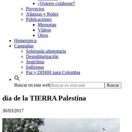
¿Quieres colaborar?
Proyectos
Alianzas y Redes
Publicaciones
Memorias
Vídeos
Otros
Hemeroteca
Campañas
Soberanía alimentaria
Desmilitarización
Justiclima
Indíxenas
Paz y DDHH para Colombia
Buscar en esta web
día de la TIERRA Palestina
30/03/2017