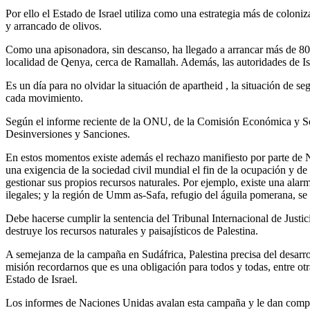
Por ello el Estado de Israel utiliza como una estrategia más de coloniza
y arrancado de olivos.
Como una apisonadora, sin descanso, ha llegado a arrancar más de 800
localidad de Qenya, cerca de Ramallah. Además, las autoridades de Is
Es un día para no olvidar la situación de apartheid , la situación de se
cada movimiento.
Según el informe reciente de la ONU, de la Comisión Económica y Soc
Desinversiones y Sanciones.
En estos momentos existe además el rechazo manifiesto por parte de N
una exigencia de la sociedad civil mundial el fin de la ocupación y d
gestionar sus propios recursos naturales. Por ejemplo, existe una ala
ilegales; y la región de Umm as-Safa, refugio del águila pomerana, se 
Debe hacerse cumplir la sentencia del Tribunal Internacional de Justi
destruye los recursos naturales y paisajísticos de Palestina.
A semejanza de la campaña en Sudáfrica, Palestina precisa del desarr
misión recordarnos que es una obligación para todos y todas, entre ot
Estado de Israel.
Los informes de Naciones Unidas avalan esta campaña y le dan comple