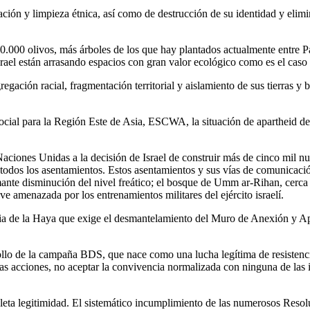
ción y limpieza étnica, así como de destrucción de su identidad y elimina
.000 olivos, más árboles de los que hay plantados actualmente entre P
rael están arrasando espacios con gran valor ecológico como es el caso
gregación racial, fragmentación territorial y aislamiento de sus tierras y
ial para la Región Este de Asia, ESCWA, la situación de apartheid deb
aciones Unidas a la decisión de Israel de construir más de cinco mil nu
e todos los asentamientos. Estos asentamientos y sus vías de comunicaci
rmante disminución del nivel freático; el bosque de Umm ar-Rihan, cerca
ve amenazada por los entrenamientos militares del ejército israelí.
cia de la Haya que exige el desmantelamiento del Muro de Anexión y Apar
ollo de la campaña BDS, que nace como una lucha legítima de resistenci
ras acciones, no aceptar la convivencia normalizada con ninguna de las i
ta legitimidad. El sistemático incumplimiento de las numerosos Resolu