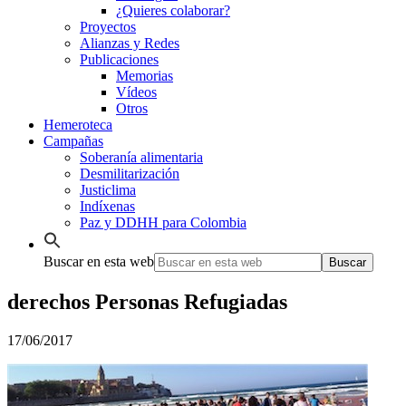
¿Quieres colaborar?
Proyectos
Alianzas y Redes
Publicaciones
Memorias
Vídeos
Otros
Hemeroteca
Campañas
Soberanía alimentaria
Desmilitarización
Justiclima
Indíxenas
Paz y DDHH para Colombia
Buscar en esta web
derechos Personas Refugiadas
17/06/2017