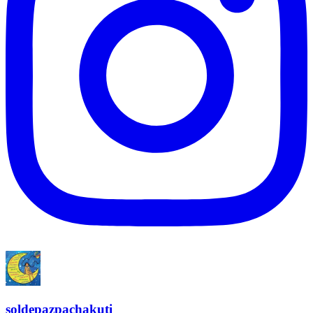
soldepazpachakuti