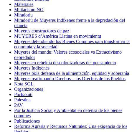
Materiales
Militarismo NO
Miradoriu
Miradoriu de Muyeres Indíxenes frente a la depredación del
planeta
Muyeres constructores de paz
MUYERES d’América Llatina en movimientu
Muyeres defendiendo los Bienes Comunes para transformar la
economía y la sociedad
Muyeres del mundu: Valores ecosociales vs Extractivismo
depredador
Muyeres en rebeldía descolonizadoras del pensamiento
Muyeres Indíxenes
Muyeres pola defensa de la alimentación, equidad y soberanía
Muyeres reafirmando Drechos – los Drechos de los Pueblos
Nota SOL
Organizaciones
Pachakuti
Palestina
PAV
Por la Justicia Social y Ambiental en defensa de los bienes
comunes
Publicaciones
Reforma Agraria y Recursos Naturales: Una exigencia de los
Pueblos.