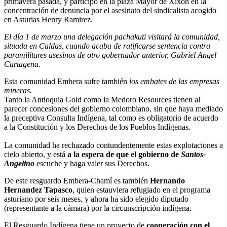
primavera pasada, y participó en la plaza Mayor de Xixón en la
concentración de denuncia por el asesinato del sindicalista acogido
en Asturias Henry Ramirez.
El día 1 de marzo una delegación pachakuti visitará la comunidad,
situada en Caldas, cuando acaba de ratificarse sentencia contra
paramilitares asesinos de otro gobernador anterior, Gabriel Angel
Cartagena.
Esta comunidad Embera sufre también
los embates de las empresas
mineras.
Tanto la Antioquia Gold como la Medoro Resources tienen al
parecer concesiones del gobierno colombiano, sin que haya mediado
la preceptiva Consulta Indígena, tal como es obligatorio de acuerdo
a la Constitución y los Derechos de los Pueblos Indígenas.
La comunidad ha rechazado contundentemente estas explotaciones a
cielo abierto, y está
a la espera de que el gobierno de
Santos-
Angelino
escuche y haga valer sus Derechos.
De este resguardo Embera-Chamí es también
Hernando
Hernandez Tapasco
, quien estauviera refugiado en el programa
asturiano por seis meses, y ahora ha sido elegido diputado
(representante a la cámara) por la circunscripción indígena.
El Resguardo Indígena tiene un proyecto de
cooperación con el