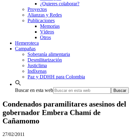
¿Quieres colaborar?
Proyectos
Alianzas y Redes
Publicaciones
Memorias
Vídeos
Otros
Hemeroteca
Campañas
Soberanía alimentaria
Desmilitarización
Justiclima
Indíxenas
Paz y DDHH para Colombia
Buscar en esta web
Condenados paramilitares asesinos del
gobernador Embera Chamí de
Cañamomo
27/02/2011