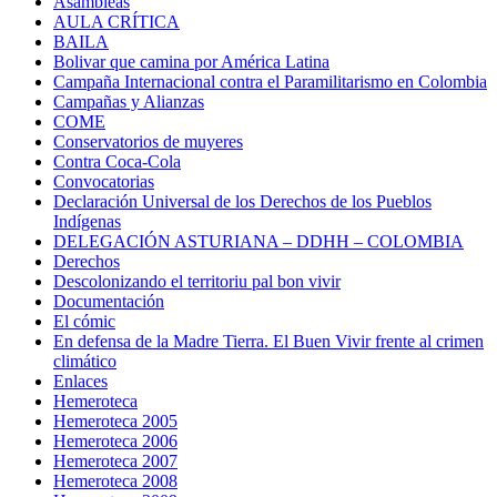
Asambleas
AULA CRÍTICA
BAILA
Bolivar que camina por América Latina
Campaña Internacional contra el Paramilitarismo en Colombia
Campañas y Alianzas
COME
Conservatorios de muyeres
Contra Coca-Cola
Convocatorias
Declaración Universal de los Derechos de los Pueblos
Indígenas
DELEGACIÓN ASTURIANA – DDHH – COLOMBIA
Derechos
Descolonizando el territoriu pal bon vivir
Documentación
El cómic
En defensa de la Madre Tierra. El Buen Vivir frente al crimen
climático
Enlaces
Hemeroteca
Hemeroteca 2005
Hemeroteca 2006
Hemeroteca 2007
Hemeroteca 2008