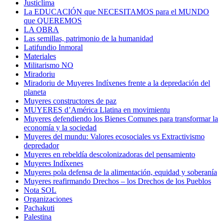
Justiclima
La EDUCACIÓN que NECESITAMOS para el MUNDO
que QUEREMOS
LA OBRA
Las semillas, patrimonio de la humanidad
Latifundio Inmoral
Materiales
Militarismo NO
Miradoriu
Miradoriu de Muyeres Indíxenes frente a la depredación del
planeta
Muyeres constructores de paz
MUYERES d’América Llatina en movimientu
Muyeres defendiendo los Bienes Comunes para transformar la
economía y la sociedad
Muyeres del mundu: Valores ecosociales vs Extractivismo
depredador
Muyeres en rebeldía descolonizadoras del pensamiento
Muyeres Indíxenes
Muyeres pola defensa de la alimentación, equidad y soberanía
Muyeres reafirmando Drechos – los Drechos de los Pueblos
Nota SOL
Organizaciones
Pachakuti
Palestina