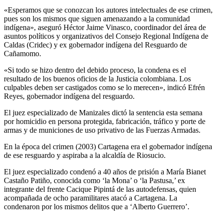
«Esperamos que se conozcan los autores intelectuales de ese crimen,
pues son los mismos que siguen amenazando a la comunidad
indígena», aseguró Héctor Jaime Vinasco, coordinador del área de
asuntos políticos y organizativos del Consejo Regional Indígena de
Caldas (Cridec) y ex gobernador indígena del Resguardo de
Cañamomo.
«Si todo se hizo dentro del debido proceso, la condena es el
resultado de los buenos oficios de la Justicia colombiana. Los
culpables deben ser castigados como se lo merecen», indicó Efrén
Reyes, gobernador indígena del resguardo.
El juez especializado de Manizales dictó la sentencia esta semana
por homicidio en persona protegida, fabricación, tráfico y porte de
armas y de municiones de uso privativo de las Fuerzas Armadas.
En la época del crimen (2003) Cartagena era el gobernador indígena
de ese resguardo y aspiraba a la alcaldía de Riosucio.
El juez especializado condenó a 40 años de prisión a María Bianet
Castaño Patiño, conocida como ‘la Mona’ o ‘la Pastusa,’ ex
integrante del frente Cacique Pipintá de las autodefensas, quien
acompañada de ocho paramilitares atacó a Cartagena. La
condenaron por los mismos delitos que a ‘Alberto Guerrero’.