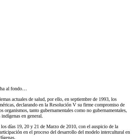
ncha al fondo…
emas actuales de salud, por ello, en septiembre de 1993, los
Américas, declarando en la Resolución V su firme compromiso de
 otros organismos, tanto gubernamentales como no gubernamentales,
s indígenas en general.
e los días 19, 20 y 21 de Marzo de 2010, con el auspicio de la
rticipación en el proceso del desarrollo del modelo intercultural en
dígenas.