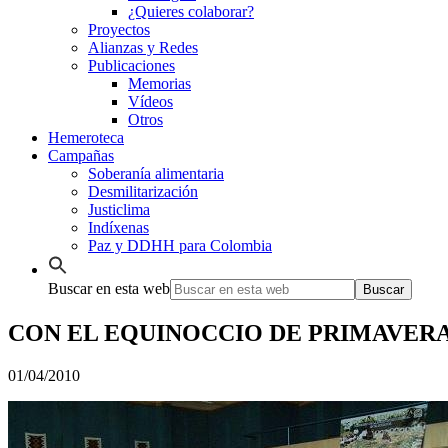
¿Quieres colaborar?
Proyectos
Alianzas y Redes
Publicaciones
Memorias
Vídeos
Otros
Hemeroteca
Campañas
Soberanía alimentaria
Desmilitarización
Justiclima
Indíxenas
Paz y DDHH para Colombia
Buscar en esta web
CON EL EQUINOCCIO DE PRIMAVERA
01/04/2010