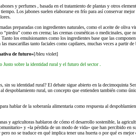
jabones y perfumes , basada en el tratamiento de plantas y otros element
tiempo. Los jabones suelen elaborarse en frío para así conservar mejor 
lores.
das preparadas con ingredientes naturales, como el aceite de oliva vir
to “piedra” como en crema; las cremas cosméticas o medicinales, que n
Tanto los emulsionantes como los ingredientes base que las componen ti
 las mascarillas tanto faciales como capilares, muchas veces a partir de b
nativa de
futuro»
[/bleu violet]
usto sobre la identidad rural y el futuro del sector .
s, sin su identidad rural? El debate sigue abierto en la decimoquinta 
al despoblamiento rural, un concepto que entienden también como única 
ara hablar de la soberanía alimentaria como respuesta al despoblamien
anas y agricultoras hablaron de cómo el desarrollo sostenible, la agricu
 comunitario» y «la pérdida de un modo de vida» que han percibido en su
r pero no se traduce en qué implica tener una huerta o por qué es mejor