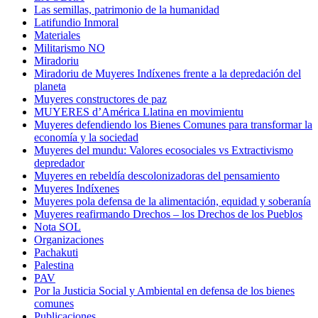
Las semillas, patrimonio de la humanidad
Latifundio Inmoral
Materiales
Militarismo NO
Miradoriu
Miradoriu de Muyeres Indíxenes frente a la depredación del
planeta
Muyeres constructores de paz
MUYERES d’América Llatina en movimientu
Muyeres defendiendo los Bienes Comunes para transformar la
economía y la sociedad
Muyeres del mundu: Valores ecosociales vs Extractivismo
depredador
Muyeres en rebeldía descolonizadoras del pensamiento
Muyeres Indíxenes
Muyeres pola defensa de la alimentación, equidad y soberanía
Muyeres reafirmando Drechos – los Drechos de los Pueblos
Nota SOL
Organizaciones
Pachakuti
Palestina
PAV
Por la Justicia Social y Ambiental en defensa de los bienes
comunes
Publicaciones