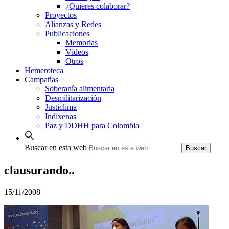
¿Quieres colaborar?
Proyectos
Alianzas y Redes
Publicaciones
Memorias
Vídeos
Otros
Hemeroteca
Campañas
Soberanía alimentaria
Desmilitarización
Justiclima
Indíxenas
Paz y DDHH para Colombia
Buscar en esta web
clausurando..
15/11/2008