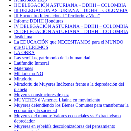
II DELEGACIÓN ASTURIANA – DDHH – COLOMBIA
III DELEGACIÓN ASTURIANA – DDHH – COLOMBIA
III Encuentro Internacional “Territorio y Vida”
Informe DDHH Honduras
IV DELEGACIÓN ASTURIANA – DDHH – COLOMBIA
IX DELEGACIÓN ASTURIANA – DDHH – COLOMBIA
Justiclima
La EDUCACIÓN que NECESITAMOS para el MUNDO
que QUEREMOS
LA OBRA
Las semillas, patrimonio de la humanidad
Latifundio Inmoral
Materiales
Militarismo NO
Miradoriu
Miradoriu de Muyeres Indíxenes frente a la depredación del
planeta
Muyeres constructores de paz
MUYERES d’América Llatina en movimientu
Muyeres defendiendo los Bienes Comunes para transformar la
economía y la sociedad
Muyeres del mundu: Valores ecosociales vs Extractivismo
depredador
Muyeres en rebeldía descolonizadoras del pensamiento