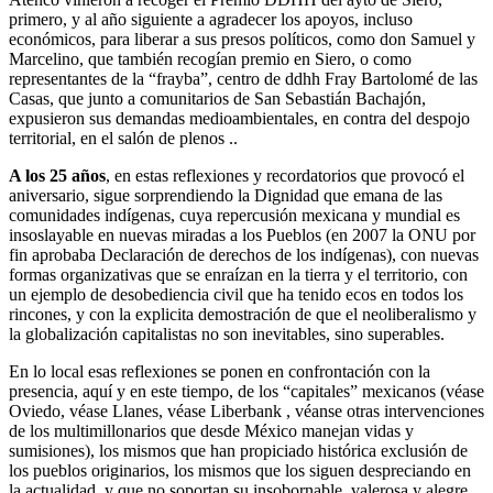
primero, y al año siguiente a agradecer los apoyos, incluso
económicos, para liberar a sus presos políticos, como don Samuel y
Marcelino, que también recogían premio en Siero, o como
representantes de la “frayba”, centro de ddhh Fray Bartolomé de las
Casas, que junto a comunitarios de San Sebastián Bachajón,
expusieron sus demandas medioambientales, en contra del despojo
territorial, en el salón de plenos ..
A los 25 años
, en estas reflexiones y recordatorios que provocó el
aniversario, sigue sorprendiendo la Dignidad que emana de las
comunidades indígenas, cuya repercusión mexicana y mundial es
insoslayable en nuevas miradas a los Pueblos (en 2007 la ONU por
fin aprobaba Declaración de derechos de los indígenas), con nuevas
formas organizativas que se enraízan en la tierra y el territorio, con
un ejemplo de desobediencia civil que ha tenido ecos en todos los
rincones, y con la explicita demostración de que el neoliberalismo y
la globalización capitalistas no son inevitables, sino superables.
En lo local esas reflexiones se ponen en confrontación con la
presencia, aquí y en este tiempo, de los “capitales” mexicanos (véase
Oviedo, véase Llanes, véase Liberbank , véanse otras intervenciones
de los multimillonarios que desde México manejan vidas y
sumisiones), los mismos que han propiciado histórica exclusión de
los pueblos originarios, los mismos que los siguen despreciando en
la actualidad, y que no soportan su insobornable, valerosa y alegre