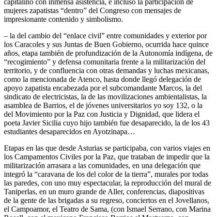
capitalino con inmensa asistencia, e incluso la participación de
mujeres zapatistas “dentro” del Congreso con mensajes de
impresionante contenido y simbolismo.
– la del cambio del “enlace civil” entre comunidades y exterior por
los Caracoles y sus Juntas de Buen Gobierno, ocurrida hace quince
años, etapa también de profundización de la Autonomía indígena, de
“recogimiento” y defensa comunitaria frente a la militarización del
territorio, y de confluencia con otras demandas y luchas mexicanas,
como la mencionada de Atenco, hasta donde llegó delegación de
apoyo zapatista encabezada por el subcomandante Marcos, la del
sindicato de electricistas, la de las movilizaciones ambientalistas, la
asamblea de Barrios, el de jóvenes universitarios yo soy 132, o la
del Movimiento por la Paz con Justicia y Dignidad, que lidera el
poeta Javier Sicilia cuyo hijo también fue desaparecido, la de los 43
estudiantes desaparecidos en Ayotzinapa…
Etapas en las que desde Asturias se participaba, con varios viajes en
los Campamentos Civiles por la Paz, que trataban de impedir que la
militarización arrasara a las comunidades, en una delegación que
integró la “caravana de los del color de la tierra”, murales por todas
las paredes, con uno muy espectacular, la reproducción del mural de
Taniperlas, en un muro grande de Aller, conferencias, diapositivas
de la gente de las brigadas a su regreso, conciertos en el Jovellanos,
el Campoamor, el Teatro de Sama, (con Ismael Serrano, con Marina