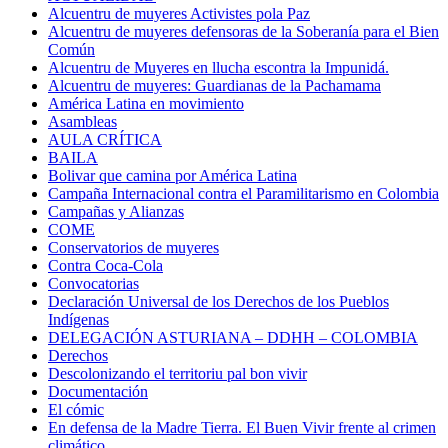
Alcuentru de muyeres Activistes pola Paz
Alcuentru de muyeres defensoras de la Soberanía para el Bien
Común
Alcuentru de Muyeres en llucha escontra la Impunidá.
Alcuentru de muyeres: Guardianas de la Pachamama
América Latina en movimiento
Asambleas
AULA CRÍTICA
BAILA
Bolivar que camina por América Latina
Campaña Internacional contra el Paramilitarismo en Colombia
Campañas y Alianzas
COME
Conservatorios de muyeres
Contra Coca-Cola
Convocatorias
Declaración Universal de los Derechos de los Pueblos
Indígenas
DELEGACIÓN ASTURIANA – DDHH – COLOMBIA
Derechos
Descolonizando el territoriu pal bon vivir
Documentación
El cómic
En defensa de la Madre Tierra. El Buen Vivir frente al crimen
climático