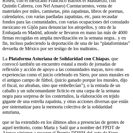
Rosell, con el mexicano Francisco Barrios el Mastuerzo, con
Quintín Cabrera, con Nel Amaro) Cuentacuentos, venta de
materiales por miles, camisetas, pins zapatistas, libros de poemas,
calendarios, con varias paelladas zapatistas, etc, para recaudar
fondos para las comunidades, con varias ocupaciones del consulado
mexicano en Gijón para denunciar los atropellos, y otra de la
Embajada en Madrid, adonde se llevaron en mano las más de 4000
firmas recogidas en amplia movilización en la semana negra.. y en
fin, incluso padeciendo la deportación de una de las “plataformistas”
devuelta de México por ser testigo de los maltratos..
La
Plataforma Asturiana de Solidaridad con Chiapas
, que
convocó también un encuentro estatal a modo de jornadas de
reflexión y acción de apoyo a las comunidades mayas, tuvo otras
experiencias como el juicio celebrado en Siero, por unos murales en
el antiguo campo de fútbol, (juicio ganado porque los murales, dijo
el fiscal, no afeaban, sino que embellecían”), o la entrada de un
caballo y un subcomandante ficticio en una carpa de la semana
negra para sorpresa de los contertulios, la elaboración en tejido
gigante de una estrella zapatista, y otras acciones diversas que están
por sistematizar para la memoria colectiva de la solidaridad
asturiana,
que se ha extendido en los últimos años a presencias de gentes de
aquel territorio, como Marta y Saúl que a nombre del FPDT de
Atenco vinieron a recoger el Premio DDHH del ayto de Siero,