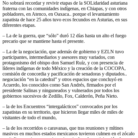
No sobrará recordar y revivir etapas de la SOLidaridad asturiana
fraterna con las comunidades indígenas, en Chiapas, y con otros
pobladores, en Atenco, en Oaxaca.. porque el levantamiento
zapatista de hace 25 años tuvo ecos fecundos en Asturias, en sus
diferentes etapas.
– La de la guerra, que “sólo” duró 12 días hasta un alto el fuego
precario que se mantiene hasta el presente.
– La de la negociación, que además de gobierno y EZLN tuvo
participantes, intermediarios y asesores muy variados, con
protagonismo del obispo don Samuel Ruíz, y con presencia de
líderes indígenas de todo México y la creación de la COCOPA,
comisión de concordia y pacificación de senadoras y diputados..
negociación “en la catedral” y otros espacios que concluyó en
Acuerdo, los conocidos como San Andrés, firmados por el
presidente Salinas y ninguneados y vulnerados por todos los
gobiernos sucesivos de Zedillo, Fox, Calderón, Peña Nieto.
– la de los Encuentros “intergalácticos” convocados por los
zapatistas en su territorio, que hicieron llegar miles de miles de
visitantes de todo el mundo,
– la de los recorridos o caravanas, que tras reuniones y mítines
masivos en muchos estados mexicanos tuvieron culmen en el zócalo