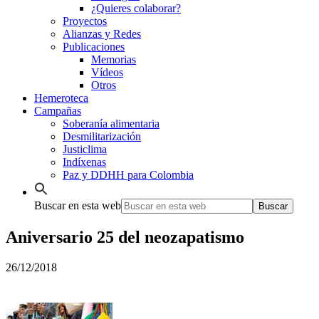
¿Quieres colaborar?
Proyectos
Alianzas y Redes
Publicaciones
Memorias
Vídeos
Otros
Hemeroteca
Campañas
Soberanía alimentaria
Desmilitarización
Justiclima
Indíxenas
Paz y DDHH para Colombia
Buscar en esta web
Aniversario 25 del neozapatismo
26/12/2018