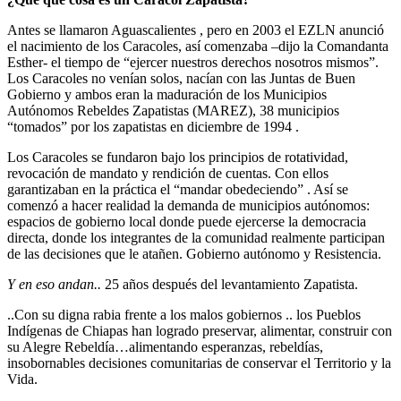
Antes se llamaron Aguascalientes , pero en 2003 el EZLN anunció
el nacimiento de los Caracoles, así comenzaba –dijo la Comandanta
Esther- el tiempo de “ejercer nuestros derechos nosotros mismos”.
Los Caracoles no venían solos, nacían con las Juntas de Buen
Gobierno y ambos eran la maduración de los Municipios
Autónomos Rebeldes Zapatistas (MAREZ), 38 municipios
“tomados” por los zapatistas en diciembre de 1994 .
Los Caracoles se fundaron bajo los principios de rotatividad,
revocación de mandato y rendición de cuentas. Con ellos
garantizaban en la práctica el “mandar obedeciendo” . Así se
comenzó a hacer realidad la demanda de municipios autónomos:
espacios de gobierno local donde puede ejercerse la democracia
directa, donde los integrantes de la comunidad realmente participan
de las decisiones que le atañen. Gobierno autónomo y Resistencia.
Y en eso andan..
25 años después del levantamiento Zapatista.
..Con su digna rabia frente a los malos gobiernos .. los Pueblos
Indígenas de Chiapas han logrado preservar, alimentar, construir con
su Alegre Rebeldía…alimentando esperanzas, rebeldías,
insobornables decisiones comunitarias de conservar el Territorio y la
Vida.