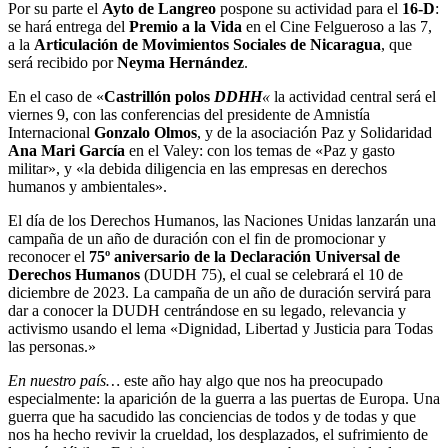
Por su parte el
Ayto de Langreo
pospone su actividad para el
16-D
:
se hará entrega del
Premio a la Vida
en el Cine Felgueroso a las 7,
a la
Articulación de Movimientos Sociales de Nicaragua
, que
será recibido por
Neyma Hernández
.
En el caso de «
Castrillón polos
DDHH
«
la actividad central será el
viernes 9, con las conferencias del presidente de Amnistía
Internacional
Gonzalo Olmos
, y de la asociación Paz y Solidaridad
Ana Mari García
en el Valey: con los temas de «Paz y gasto
militar», y «la debida diligencia en las empresas en derechos
humanos y ambientales».
El día de los Derechos Humanos, las Naciones Unidas lanzarán una
campaña de un año de duración con el fin de promocionar y
reconocer el
75º aniversario de la Declaración Universal de
Derechos Humanos
(DUDH 75), el cual se celebrará el 10 de
diciembre de 2023. La campaña de un año de duración servirá para
dar a conocer la DUDH centrándose en su legado, relevancia y
activismo usando el lema «Dignidad, Libertad y Justicia para Todas
las personas.»
En nuestro país…
este año hay algo que nos ha preocupado
especialmente: la aparición de la guerra a las puertas de Europa. Una
guerra que ha sacudido las conciencias de todos y de todas y que
nos ha hecho revivir la crueldad, los desplazados, el sufrimiento de