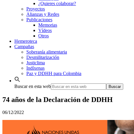
¿Quieres colaborar?
Proyectos
Alianzas y Redes
Publicaciones
Memorias
Vídeos
Otros
Hemeroteca
Campañas
Soberanía alimentaria
Desmilitarización
Justiclima
Indíxenas
Paz y DDHH para Colombia
Buscar en esta web
74 años de la Declaración de DDHH
06/12/2022