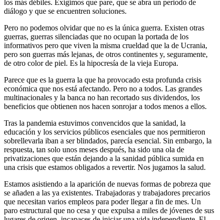
los más débiles. Exigimos que pare, que se abra un periodo de
diálogo y que se encuentren soluciones.
Pero no podemos olvidar que no es la única guerra. Existen otras
guerras, guerras silenciadas que no ocupan la portada de los
informativos pero que viven la misma crueldad que la de Ucrania,
pero son guerras más lejanas, de otros continentes y, seguramente,
de otro color de piel. Es la hipocresía de la vieja Europa.
Parece que es la guerra la que ha provocado esta profunda crisis
económica que nos está afectando. Pero no a todos. Las grandes
multinacionales y la banca no han recortado sus dividendos, los
beneficios que obtienen nos hacen sonrojar a todos menos a ellos.
Tras la pandemia estuvimos convencidos que la sanidad, la
educación y los servicios públicos esenciales que nos permitieron
sobrellevarla iban a ser blindados, parecía esencial. Sin embargo, la
respuesta, tan solo unos meses después, ha sido una ola de
privatizaciones que están dejando a la sanidad pública sumida en
una crisis que estamos obligados a revertir. Nos jugamos la salud.
Estamos asistiendo a la aparición de nuevas formas de pobreza que
se añaden a las ya existentes. Trabajadoras y trabajadores precarios
que necesitan varios empleos para poder llegar a fin de mes. Un
paro estructural que no cesa y que expulsa a miles de jóvenes de sus
lugares de origen, incapaces de iniciar una vida independiente. El